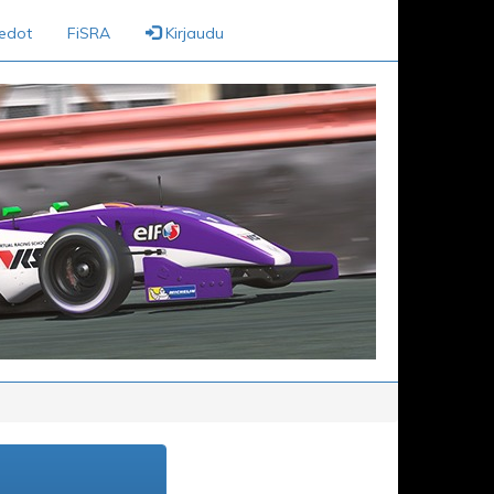
iedot
FiSRA
Kirjaudu