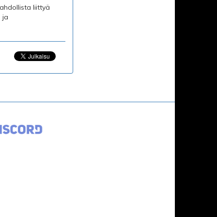
dollista liittyä
 ja