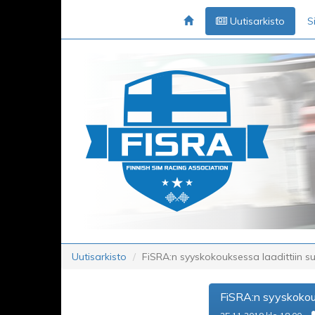
Uutisarkisto
S
Uutisarkisto
FiSRA:n syyskokouksessa laadittiin s
FiSRA:n syyskokouk