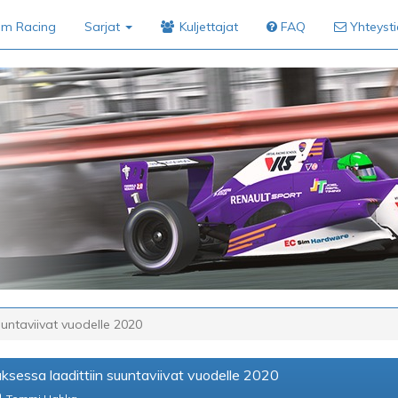
im Racing
Sarjat
Kuljettajat
FAQ
Yhteyst
uuntaviivat vuodelle 2020
sessa laadittiin suuntaviivat vuodelle 2020