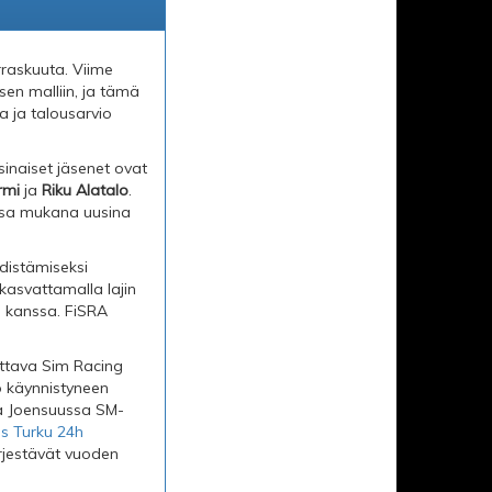
rraskuuta. Viime
en malliin, ja tämä
a ja talousarvio
rsinaiset jäsenet ovat
rmi
ja
Riku Alatalo
.
sessa mukana uusina
distämiseksi
 kasvattamalla lajin
n kanssa. FiSRA
jettava Sim Racing
o käynnistyneen
sa Joensuussa SM-
s Turku 24h
rjestävät vuoden