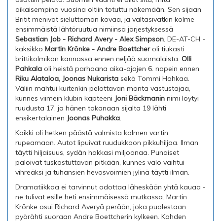
aikaisempina vuosina oltiin totuttu näkemään. Sen sijaan
Britit menivät sieluttoman kovaa, ja valtasivatkin kolme
ensimmäistä lähtöruutua nimiinsä järjestyksessä
Sebastian Job - Richard Avery - Alex Simpson
. DE-AT-CH -
kaksikko
Martin Krönke - Andre Boettcher
oli tiukasti
brittikolmikon kannassa ennen neljää suomalaista.
Olli
Pahkala
oli heistä parhaana aika-ajojen 6. nopein ennen
Riku Alataloa, Joonas Nukarista
sekä Tommi Hahkaa.
Väliin mahtui kuitenkin pelottavan monta vastustajaa,
kunnes viimein klubin kapteeni
Joni Bäckmanin
nimi löytyi
ruudusta 17, ja hänen takanaan sijalta 19 lähti
ensikertalainen
Joonas Puhakka
.
Kaikki oli hetken päästä valmista kolmen vartin
rupeamaan. Autot lipuivat ruudukkoon pikkuhiljaa. Ilman
täytti hiljaisuus, sydän hakkasi miljoonaa. Punaiset
paloivat tuskastuttavan pitkään, kunnes valo vaihtui
vihreäksi ja tuhansien hevosvoimien jylinä täytti ilman.
Dramatiikkaa ei tarvinnut odottaa läheskään yhtä kauaa -
ne tulivat esille heti ensimmäisessä mutkassa. Martin
Krönke osui Richard Averyä perään, joka puolestaan
pyörähti suoraan Andre Boettcherin kylkeen. Kahden