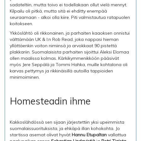
sadateltiin, mutta toivo ei todellakaan ollut vielä mennyt.
Kilpailu oli pitkä, mutta sitä ei ehditty enempää
seuraamaan - alkoi olla kiire. Piti valmistautua ratapuolen
koitokseen.
Ykköslähtö oli rikkonainen, ja parhaiten kaaoksen onnistui
välttämään UK & I:n Rob Read, joka nappasi hieman
yllättäenkin voiton nimiinsä ja arvokkaat 90 pistettä
plakkariin. Suomalaisista parhaiten sijoittui Aleksi Elomaa
ollen maalissa kolmas. Kärkikymmenikköön pääsivät
myös Jere Seppälä ja Tommi Hahka, muille kohtalona oli
karvas pettymys ja rikkinäisillä autoilla tappioiden
minimoiminen.
Homesteadin ihme
Kakkoslähdössä sen sijaan järjestettiin yksi upeimmista
suomalaissuorituksista, ja ehkäpä illan kohokohta. Jo
startissa asemat olivat hyvät
Hannu Etupaltan
vallattua