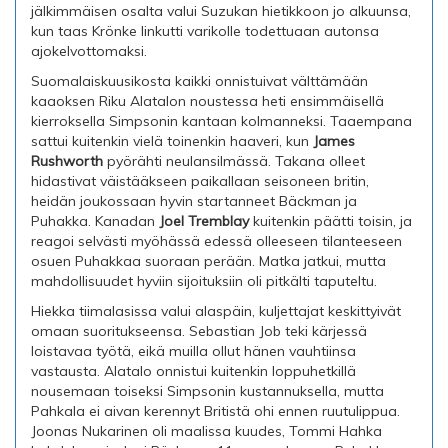
jälkimmäisen osalta valui Suzukan hietikkoon jo alkuunsa,
kun taas Krönke linkutti varikolle todettuaan autonsa
ajokelvottomaksi.
Suomalaiskuusikosta kaikki onnistuivat välttämään
kaaoksen Riku Alatalon noustessa heti ensimmäisellä
kierroksella Simpsonin kantaan kolmanneksi. Taaempana
sattui kuitenkin vielä toinenkin haaveri, kun
James
Rushworth
pyörähti neulansilmässä. Takana olleet
hidastivat väistääkseen paikallaan seisoneen britin,
heidän joukossaan hyvin startanneet Bäckman ja
Puhakka. Kanadan
Joel Tremblay
kuitenkin päätti toisin, ja
reagoi selvästi myöhässä edessä olleeseen tilanteeseen
osuen Puhakkaa suoraan perään. Matka jatkui, mutta
mahdollisuudet hyviin sijoituksiin oli pitkälti taputeltu.
Hiekka tiimalasissa valui alaspäin, kuljettajat keskittyivät
omaan suoritukseensa. Sebastian Job teki kärjessä
loistavaa työtä, eikä muilla ollut hänen vauhtiinsa
vastausta. Alatalo onnistui kuitenkin loppuhetkillä
nousemaan toiseksi Simpsonin kustannuksella, mutta
Pahkala ei aivan kerennyt Britistä ohi ennen ruutulippua.
Joonas Nukarinen oli maalissa kuudes, Tommi Hahka