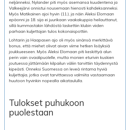
neljänneksi, Nylander piti myös asemansa kuudentena ja
Valkeejärvi onnistui nousemaan hienosti kahdeksanneksi.
Myös Matikainen ajoi hyvin (11.), ja näin Aleksi Elomaan
epäonni ja 18. sija ei juurikaan vaakakuppia heilauttanut,
sillä kummastakin lähdöstä laskettiin klubin viiden
parhaan kuljettajan tulos kokonaispottiin.
Lohtarin ja Haapasen ajo oli myös sinänsä merkittävä
bonus, että miehet olivat aivan viime hetken lisäyksiä
joukkueeseen. Myös Aleksi Elomaan piti keskittyä alun
perin vain ovaalipuolelle, mutta monien eturivin kuskien
joutuessa jättämään kilpailun väliin tarvittiin täydennystä
kipeästi. Onneksi Suomessa on leveä rintama hyviä
kuljettajia, jotka ovat tarvittaessa valmiita vastaamaan
huutoon hyvinkin nopealla aikataululla.
Tulokset puhukoon
puolestaan