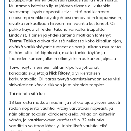
paalupaikan ennen
Sebastian Lindqvistiä
ja
Petri Tiaista
.
Muutaman keltaisen lipun jälkeen tilanne oli kuitenkin
vakavampi: hyvin nopeasti selvisi, että pari kierrosta
aikaisempi varikkokäynti johtaisi menoveden loppumiseen,
eivätkä renkaatkaan hirveämmin vauhtia kestäneet. Oli
pakko käydä vihreiden takana varikolla. Etupaltta,
Lindqvist, Tiainen ja yhdeksäntenä matkaan lähtenyt
Teemu Toikka
ajoivat tiiviissä nelikossa koko kilpailun ajan,
eivätkä varikkokäynnit tuoneet asiaan juurikaan muutosta.
Sisään tultiin kärkipakasta, mutta tankin täytön ja
tuoreiden kumien jälkeen oltiin yli kierros kärkeä jäljessä.
Toivo näytti menneen, olihan kilpailua johtanut
kanadalaiskuljettaja
Nick Ritcey
jo yli kierroksen
karkumatkalla. Oli paras tyytyä varmistelemaan edes yksi
sinivalkoinen kärkiviisikkoon ja minimoida tappiot.
Tai niinhän sitä luulisi.
18 kierrosta matkaa maaliin, ja nelikko ajaa ylivoimaisesti
radan nopeinta vauhtia. Ritcey varvataan nopeasti, ja
näin ollaan takaisin kärkikierroksella. Aikaa on kuitenkin
vähän, ja ratakierroksen kestäessä n. 32 sekuntia
vaadittiin voittoon lähes yli-inhimillistä vauhtia, eikä