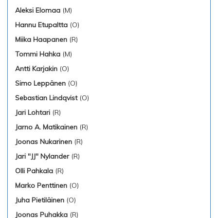
Aleksi Elomaa
(M)
Hannu Etupaltta
(O)
Miika Haapanen
(R)
Tommi Hahka
(M)
Antti Karjakin
(O)
Simo Leppänen
(O)
Sebastian Lindqvist
(O)
Jari Lohtari
(R)
Jarno A. Matikainen
(R)
Joonas Nukarinen
(R)
Jari "JJ" Nylander
(R)
Olli Pahkala
(R)
Marko Penttinen
(O)
Juha Pietiläinen
(O)
Joonas Puhakka
(R)