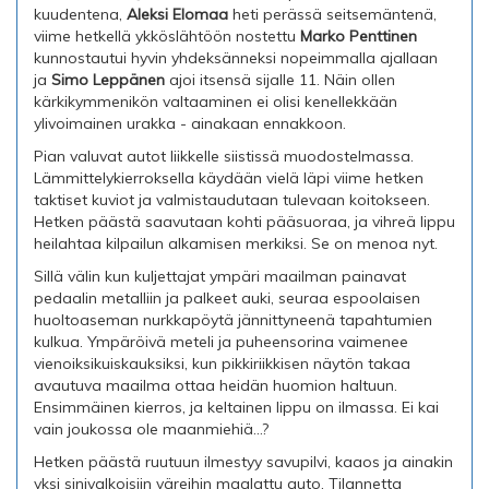
kuudentena,
Aleksi Elomaa
heti perässä seitsemäntenä,
viime hetkellä ykköslähtöön nostettu
Marko Penttinen
kunnostautui hyvin yhdeksänneksi nopeimmalla ajallaan
ja
Simo Leppänen
ajoi itsensä sijalle 11. Näin ollen
kärkikymmenikön valtaaminen ei olisi kenellekkään
ylivoimainen urakka - ainakaan ennakkoon.
Pian valuvat autot liikkelle siistissä muodostelmassa.
Lämmittelykierroksella käydään vielä läpi viime hetken
taktiset kuviot ja valmistaudutaan tulevaan koitokseen.
Hetken päästä saavutaan kohti pääsuoraa, ja vihreä lippu
heilahtaa kilpailun alkamisen merkiksi. Se on menoa nyt.
Sillä välin kun kuljettajat ympäri maailman painavat
pedaalin metalliin ja palkeet auki, seuraa espoolaisen
huoltoaseman nurkkapöytä jännittyneenä tapahtumien
kulkua. Ympäröivä meteli ja puheensorina vaimenee
vienoiksikuiskauksiksi, kun pikkiriikkisen näytön takaa
avautuva maailma ottaa heidän huomion haltuun.
Ensimmäinen kierros, ja keltainen lippu on ilmassa. Ei kai
vain joukossa ole maanmiehiä...?
Hetken päästä ruutuun ilmestyy savupilvi, kaaos ja ainakin
yksi sinivalkoisiin väreihin maalattu auto. Tilannetta