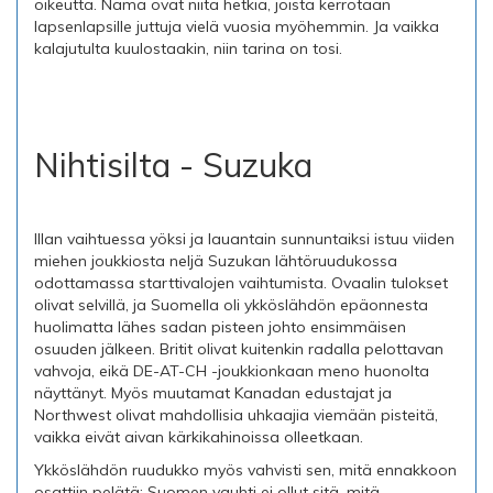
oikeutta. Nämä ovat niitä hetkiä, joista kerrotaan
lapsenlapsille juttuja vielä vuosia myöhemmin. Ja vaikka
kalajutulta kuulostaakin, niin tarina on tosi.
Nihtisilta - Suzuka
Illan vaihtuessa yöksi ja lauantain sunnuntaiksi istuu viiden
miehen joukkiosta neljä Suzukan lähtöruudukossa
odottamassa starttivalojen vaihtumista. Ovaalin tulokset
olivat selvillä, ja Suomella oli ykköslähdön epäonnesta
huolimatta lähes sadan pisteen johto ensimmäisen
osuuden jälkeen. Britit olivat kuitenkin radalla pelottavan
vahvoja, eikä DE-AT-CH -joukkionkaan meno huonolta
näyttänyt. Myös muutamat Kanadan edustajat ja
Northwest olivat mahdollisia uhkaajia viemään pisteitä,
vaikka eivät aivan kärkikahinoissa olleetkaan.
Ykköslähdön ruudukko myös vahvisti sen, mitä ennakkoon
osattiin pelätä: Suomen vauhti ei ollut sitä, mitä