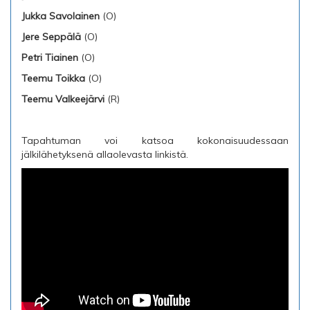
Jukka Savolainen
(O)
Jere Seppälä
(O)
Petri Tiainen
(O)
Teemu Toikka
(O)
Teemu Valkeejärvi
(R)
Tapahtuman voi katsoa kokonaisuudessaan
jälkilähetyksenä allaolevasta linkistä.