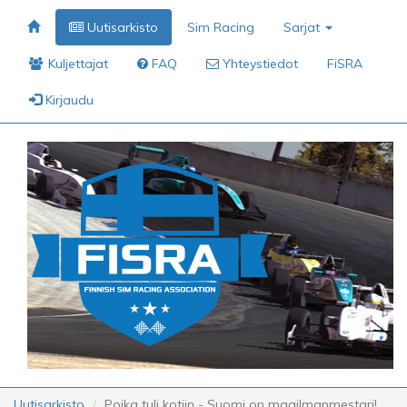
Uutisarkisto
Sim Racing
Sarjat
Kuljettajat
FAQ
Yhteystiedot
FiSRA
Kirjaudu
Uutisarkisto
Poika tuli kotiin - Suomi on maailmanmestari!