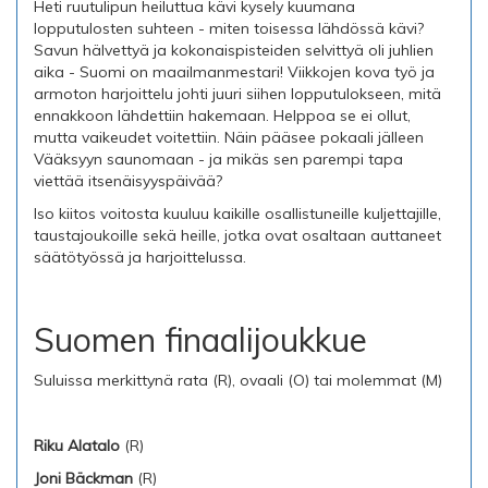
Heti ruutulipun heiluttua kävi kysely kuumana
lopputulosten suhteen - miten toisessa lähdössä kävi?
Savun hälvettyä ja kokonaispisteiden selvittyä oli juhlien
aika - Suomi on maailmanmestari! Viikkojen kova työ ja
armoton harjoittelu johti juuri siihen lopputulokseen, mitä
ennakkoon lähdettiin hakemaan. Helppoa se ei ollut,
mutta vaikeudet voitettiin. Näin pääsee pokaali jälleen
Vääksyyn saunomaan - ja mikäs sen parempi tapa
viettää itsenäisyyspäivää?
Iso kiitos voitosta kuuluu kaikille osallistuneille kuljettajille,
taustajoukoille sekä heille, jotka ovat osaltaan auttaneet
säätötyössä ja harjoittelussa.
Suomen finaalijoukkue
Suluissa merkittynä rata (R), ovaali (O) tai molemmat (M)
Riku Alatalo
(R)
Joni Bäckman
(R)