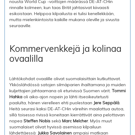
nousta World Cup -voittojen määrässä DE-AT-CHin
rinnalle kolmeen, kun taas Britit jahtasivat kiivaasti
esikoistaan. Helppoa kilpailusta ei tulisi kenellekkään,
mutta mielenkiintoista kaikille mukana oleville ja sivusta
seuraaville.
Kommervenkkejä ja kolinaa
ovaalilla
Lähtökohdat ovaalille olivat suomalaisittain kutkuttavat.
Ykköslähdössä satojen silmäparien ihailtamana ja muiden
kuljettajien jahtaamana oli eturivissä Suomen värit.
Tommi
Hahka
oli aika-ajon nopein ja lähti itseoikeutetusti
paalulta, hänen vierelleen ehti puolestaan
Jere Seppälä
.
Heitä seurasi kaksi DE-AT-CHin väreihin maalattua autoa,
sillä toisessa rivissä koneitaan kierrättivät aina pelottavan
nopea
Steffen Nobis
sekä
Marc Melcher
. Myös muut
suomalaiset olivat hyvissä asemissa kilpailuun
lähdettäessä:
Jukka Savolainen
ampaisi matkaan