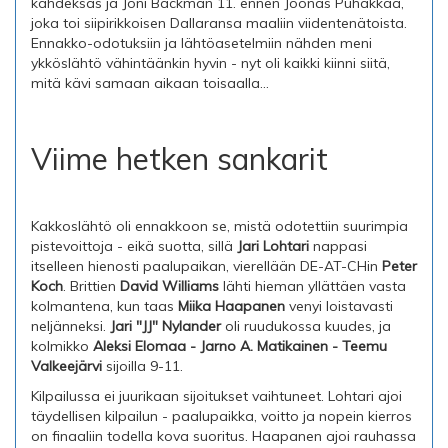
kahdeksas ja Joni Bäckman 11. ennen Joonas Puhakkaa,
joka toi siipirikkoisen Dallaransa maaliin viidentenätoista.
Ennakko-odotuksiin ja lähtöasetelmiin nähden meni
ykköslähtö vähintäänkin hyvin - nyt oli kaikki kiinni siitä,
mitä kävi samaan aikaan toisaalla...
Viime hetken sankarit
Kakkoslähtö oli ennakkoon se, mistä odotettiin suurimpia
pistevoittoja - eikä suotta, sillä
Jari Lohtari
nappasi
itselleen hienosti paalupaikan, vierellään DE-AT-CHin
Peter
Koch
. Brittien
David Williams
lähti hieman yllättäen vasta
kolmantena, kun taas
Miika Haapanen
venyi loistavasti
neljänneksi.
Jari "JJ" Nylander
oli ruudukossa kuudes, ja
kolmikko
Aleksi Elomaa - Jarno A. Matikainen - Teemu
Valkeejärvi
sijoilla 9-11.
Kilpailussa ei juurikaan sijoitukset vaihtuneet. Lohtari ajoi
täydellisen kilpailun - paalupaikka, voitto ja nopein kierros
on finaaliin todella kova suoritus. Haapanen ajoi rauhassa