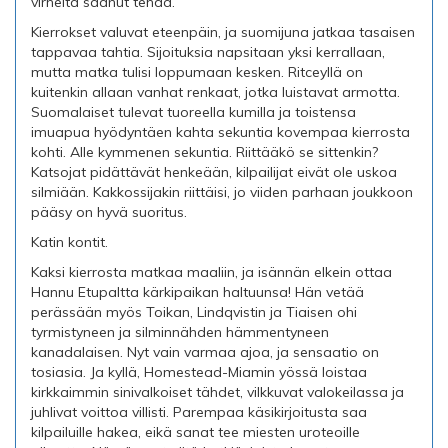
virheitä saanut tehdä.
Kierrokset valuvat eteenpäin, ja suomijuna jatkaa tasaisen
tappavaa tahtia. Sijoituksia napsitaan yksi kerrallaan,
mutta matka tulisi loppumaan kesken. Ritceyllä on
kuitenkin allaan vanhat renkaat, jotka luistavat armotta.
Suomalaiset tulevat tuoreella kumilla ja toistensa
imuapua hyödyntäen kahta sekuntia kovempaa kierrosta
kohti. Alle kymmenen sekuntia. Riittääkö se sittenkin?
Katsojat pidättävät henkeään, kilpailijat eivät ole uskoa
silmiään. Kakkossijakin riittäisi, jo viiden parhaan joukkoon
pääsy on hyvä suoritus.
Katin kontit.
Kaksi kierrosta matkaa maaliin, ja isännän elkein ottaa
Hannu Etupaltta kärkipaikan haltuunsa! Hän vetää
perässään myös Toikan, Lindqvistin ja Tiaisen ohi
tyrmistyneen ja silminnähden hämmentyneen
kanadalaisen. Nyt vain varmaa ajoa, ja sensaatio on
tosiasia. Ja kyllä, Homestead-Miamin yössä loistaa
kirkkaimmin sinivalkoiset tähdet, vilkkuvat valokeilassa ja
juhlivat voittoa villisti. Parempaa käsikirjoitusta saa
kilpailuille hakea, eikä sanat tee miesten uroteoille