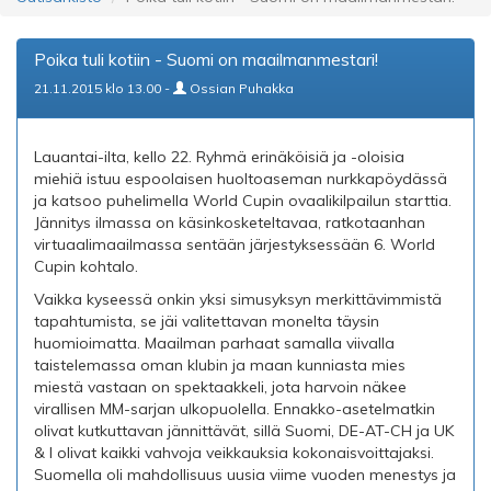
Poika tuli kotiin - Suomi on maailmanmestari!
21.11.2015 klo 13.00 -
Ossian Puhakka
Lauantai-ilta, kello 22. Ryhmä erinäköisiä ja -oloisia
miehiä istuu espoolaisen huoltoaseman nurkkapöydässä
ja katsoo puhelimella World Cupin ovaalikilpailun starttia.
Jännitys ilmassa on käsinkosketeltavaa, ratkotaanhan
virtuaalimaailmassa sentään järjestyksessään 6. World
Cupin kohtalo.
Vaikka kyseessä onkin yksi simusyksyn merkittävimmistä
tapahtumista, se jäi valitettavan monelta täysin
huomioimatta. Maailman parhaat samalla viivalla
taistelemassa oman klubin ja maan kunniasta mies
miestä vastaan on spektaakkeli, jota harvoin näkee
virallisen MM-sarjan ulkopuolella. Ennakko-asetelmatkin
olivat kutkuttavan jännittävät, sillä Suomi, DE-AT-CH ja UK
& I olivat kaikki vahvoja veikkauksia kokonaisvoittajaksi.
Suomella oli mahdollisuus uusia viime vuoden menestys ja