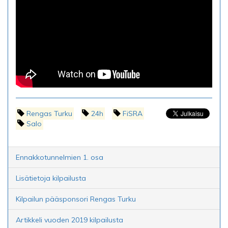
Rengas Turku
24h
FiSRA
Salo
Ennakkotunnelmien 1. osa
Lisätietoja kilpailusta
Kilpailun pääsponsori Rengas Turku
Artikkeli vuoden 2019 kilpailusta