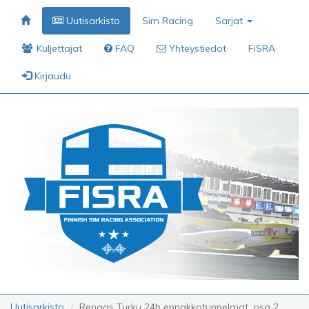
Uutisarkisto
Sim Racing
Sarjat
Kuljettajat
FAQ
Yhteystiedot
FiSRA
Kirjaudu
Uutisarkisto
Rengas Turku 24h ennakkotunnelmat, osa 2