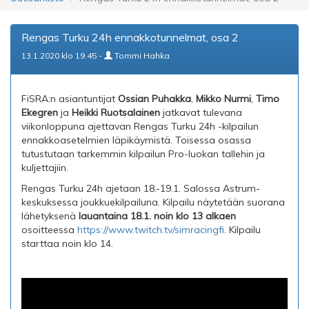
Rengas Turku 24h ennakkotunnelmat, osa 2
13.1.2020 klo 19.45 -
Tommi Hahka
FiSRA:n asiantuntijat
Ossian Puhakka
,
Mikko Nurmi
,
Timo
Ekegren
ja
Heikki Ruotsalainen
jatkavat tulevana
viikonloppuna ajettavan Rengas Turku 24h -kilpailun
ennakkoasetelmien läpikäymistä. Toisessa osassa
tutustutaan tarkemmin kilpailun Pro-luokan tallehin ja
kuljettajiin.
Rengas Turku 24h ajetaan 18.-19.1. Salossa Astrum-
keskuksessa joukkuekilpailuna. Kilpailu näytetään suorana
lähetyksenä
lauantaina 18.1. noin klo 13 alkaen
osoitteessa
https://www.twitch.tv/simracingfi
. Kilpailu
starttaa noin klo 14.