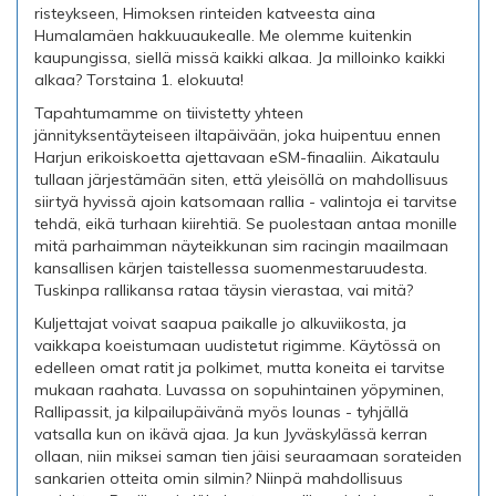
risteykseen, Himoksen rinteiden katveesta aina
Humalamäen hakkuuaukealle. Me olemme kuitenkin
kaupungissa, siellä missä kaikki alkaa. Ja milloinko kaikki
alkaa? Torstaina 1. elokuuta!
Tapahtumamme on tiivistetty yhteen
jännityksentäyteiseen iltapäivään, joka huipentuu ennen
Harjun erikoiskoetta ajettavaan eSM-finaaliin. Aikataulu
tullaan järjestämään siten, että yleisöllä on mahdollisuus
siirtyä hyvissä ajoin katsomaan rallia - valintoja ei tarvitse
tehdä, eikä turhaan kiirehtiä. Se puolestaan antaa monille
mitä parhaimman näyteikkunan sim racingin maailmaan
kansallisen kärjen taistellessa suomenmestaruudesta.
Tuskinpa rallikansa rataa täysin vierastaa, vai mitä?
Kuljettajat voivat saapua paikalle jo alkuviikosta, ja
vaikkapa koeistumaan uudistetut rigimme. Käytössä on
edelleen omat ratit ja polkimet, mutta koneita ei tarvitse
mukaan raahata. Luvassa on sopuhintainen yöpyminen,
Rallipassit, ja kilpailupäivänä myös lounas - tyhjällä
vatsalla kun on ikävä ajaa. Ja kun Jyväskylässä kerran
ollaan, niin miksei saman tien jäisi seuraamaan sorateiden
sankarien otteita omin silmin? Niinpä mahdollisuus