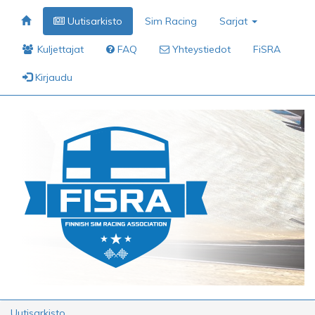
Uutisarkisto
Sim Racing
Sarjat
Kuljettajat
FAQ
Yhteystiedot
FiSRA
Kirjaudu
Uutisarkisto