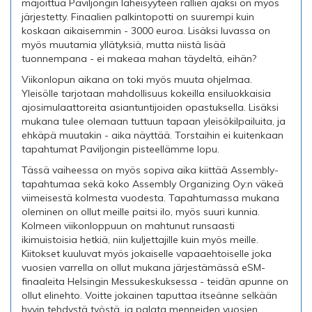
majoittua Paviljongin läheisyyteen rallien ajaksi on myös
järjestetty. Finaalien palkintopotti on suurempi kuin
koskaan aikaisemmin - 3000 euroa. Lisäksi luvassa on
myös muutamia yllätyksiä, mutta niistä lisää
tuonnempana - ei makeaa mahan täydeltä, eihän?
Viikonlopun aikana on toki myös muuta ohjelmaa.
Yleisölle tarjotaan mahdollisuus kokeilla ensiluokkaisia
ajosimulaattoreita asiantuntijoiden opastuksella. Lisäksi
mukana tulee olemaan tuttuun tapaan yleisökilpailuita, ja
ehkäpä muutakin - aika näyttää. Torstaihin ei kuitenkaan
tapahtumat Paviljongin pisteellämme lopu.
Tässä vaiheessa on myös sopiva aika kiittää Assembly-
tapahtumaa sekä koko Assembly Organizing Oy:n väkeä
viimeisestä kolmesta vuodesta. Tapahtumassa mukana
oleminen on ollut meille paitsi ilo, myös suuri kunnia.
Kolmeen viikonloppuun on mahtunut runsaasti
ikimuistoisia hetkiä, niin kuljettajille kuin myös meille.
Kiitokset kuuluvat myös jokaiselle vapaaehtoiselle joka
vuosien varrella on ollut mukana järjestämässä eSM-
finaaleita Helsingin Messukeskuksessa - teidän apunne on
ollut elinehto. Voitte jokainen taputtaa itseänne selkään
hyvin tehdystä työstä, ja palata menneiden vuosien