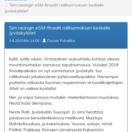
Sim racingin eSM-finaalit rallihurmoksen keskelle
Jyväskylään!
Sim racingin eSM-finaalit rallihurmoksen keskelle
Jyväskylään!
3.6.2019 klo 14.00 -
Ossian Puhakka
Kyllä, luitte oikein. Virtuaalinen autourheilu kohtaa oikean
moottoriurheilun samassa tapahtumassa. Vuoden 2019
finaalipaikaksi on nyt varmistunut Jyväskylä, tuo
rallikansan jokakesäinen pyhiinvaelluspaikka. Hienompia
puitteita ratkaista Suomen nopeimman virtuaalikuljettajan
titteli on vaikea kuvitella!
Niin, ja onpa tulossa muitakin mielenkiintoisia muutoksia.
Niistä lisää alempana...
Neste Ralli. Jyväskylän Suurajot. Jo nimi herättää
jokaisessa bensalenkkarissa mielikuvia. Muistoja.
Mahdollisuuksia, ja kokemuksia. Vuosia, autoja, nimiä.
Pätkiä. Paikkoja. Koivujen siimeksestä Kakariston