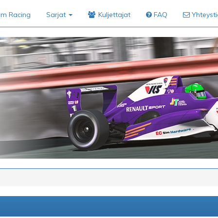
im Racing
Sarjat
Kuljettajat
FAQ
Yhteyst