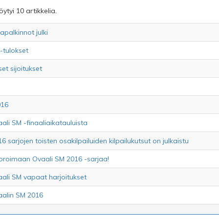
ytyi 10 artikkelia.
apalkinnot julki
-tulokset
et sijoitukset
016
ali SM -finaaliaikatauluista
sarjojen toisten osakilpailuiden kilpailukutsut on julkaistu
roimaan Ovaali SM 2016 -sarjaa!
ali SM vapaat harjoitukset
aalin SM 2016