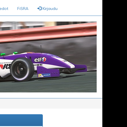
iedot
FiSRA
Kirjaudu