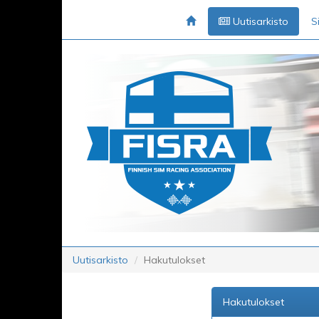
Uutisarkisto
S
Uutisarkisto
Hakutulokset
Hakutulokset