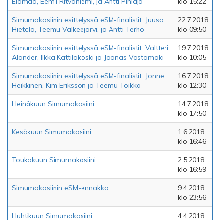
Elomaa, Eemil Ritvaniemi, ja Antti Pihlaja
klo 15:22
Simumakasiinin esittelyssä eSM-finalistit: Juuso
22.7.2018
Hietala, Teemu Valkeejärvi, ja Antti Terho
klo 09:50
Simumakasiinin esittelyssä eSM-finalistit: Valtteri
19.7.2018
Alander, Ilkka Kattilakoski ja Joonas Vastamäki
klo 10:05
Simumakasiinin esittelyssä eSM-finalistit: Jonne
16.7.2018
Heikkinen, Kim Eriksson ja Teemu Toikka
klo 12:30
Heinäkuun Simumakasiini
14.7.2018
klo 17:50
Kesäkuun Simumakasiini
1.6.2018
klo 16:46
Toukokuun Simumakasiini
2.5.2018
klo 16:59
Simumakasiinin eSM-ennakko
9.4.2018
klo 23:56
Huhtikuun Simumakasiini
4.4.2018