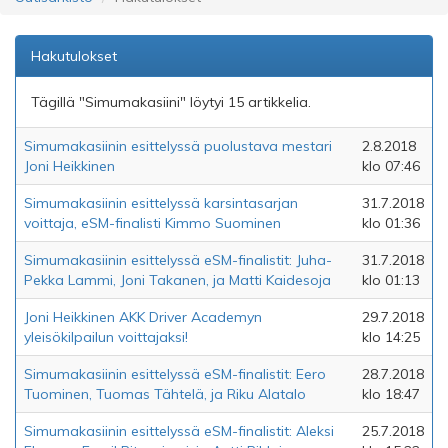
Hakutulokset
Tägillä "Simumakasiini" löytyi 15 artikkelia.
Simumakasiinin esittelyssä puolustava mestari
2.8.2018
Joni Heikkinen
klo 07:46
Simumakasiinin esittelyssä karsintasarjan
31.7.2018
voittaja, eSM-finalisti Kimmo Suominen
klo 01:36
Simumakasiinin esittelyssä eSM-finalistit: Juha-
31.7.2018
Pekka Lammi, Joni Takanen, ja Matti Kaidesoja
klo 01:13
Joni Heikkinen AKK Driver Academyn
29.7.2018
yleisökilpailun voittajaksi!
klo 14:25
Simumakasiinin esittelyssä eSM-finalistit: Eero
28.7.2018
Tuominen, Tuomas Tähtelä, ja Riku Alatalo
klo 18:47
Simumakasiinin esittelyssä eSM-finalistit: Aleksi
25.7.2018