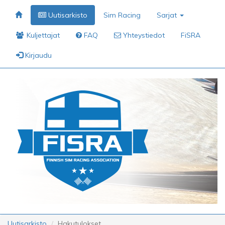
Uutisarkisto
Sim Racing
Sarjat
Kuljettajat
FAQ
Yhteystiedot
FiSRA
Kirjaudu
Uutisarkisto
Hakutulokset