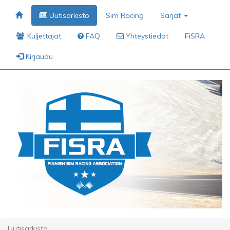
Uutisarkisto
Sim Racing
Sarjat
Kuljettajat
FAQ
Yhteystiedot
FiSRA
Kirjaudu
Uutisarkisto