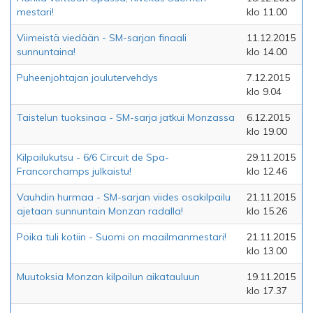
mestari!
klo 11.00
Viimeistä viedään - SM-sarjan finaali
11.12.2015
sunnuntaina!
klo 14.00
Puheenjohtajan joulutervehdys
7.12.2015
klo 9.04
Taistelun tuoksinaa - SM-sarja jatkui Monzassa
6.12.2015
klo 19.00
Kilpailukutsu - 6/6 Circuit de Spa-
29.11.2015
Francorchamps julkaistu!
klo 12.46
Vauhdin hurmaa - SM-sarjan viides osakilpailu
21.11.2015
ajetaan sunnuntain Monzan radalla!
klo 15.26
Poika tuli kotiin - Suomi on maailmanmestari!
21.11.2015
klo 13.00
Muutoksia Monzan kilpailun aikatauluun
19.11.2015
klo 17.37