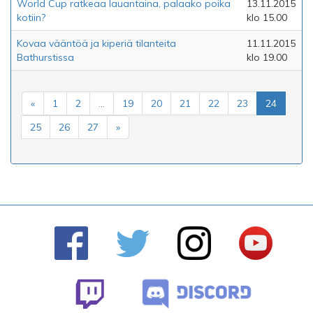
World Cup ratkeaa lauantaina, palaako poika
13.11.2015
kotiin?
klo 15.00
Kovaa vääntöä ja kiperiä tilanteita
11.11.2015
Bathurstissa
klo 19.00
«
1
2
...
19
20
21
22
23
24
25
26
27
»