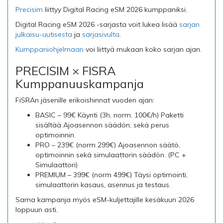
Precisim
liittyy Digital Racing eSM 2026 kumppaniksi.
Digital Racing eSM 2026 -sarjasta voit lukea lisää
sarjan
julkaisu-uutisesta
ja
sarjasivulta
.
Kumppaniohjelmaan
voi liittyä mukaan koko sarjan ajan.
PRECISIM × FISRA
Kumppanuuskampanja
FiSRAn jäsenille erikoishinnat vuoden ajan:
BASIC – 99€ Käynti (3h, norm. 100€/h) Paketti
sisältää Ajoasennon säädön, sekä perus
optimoinnin.
PRO – 239€ (norm 299€) Ajoasennon säätö,
optimoinnin sekä simulaattorin säädön. (PC +
Simulaattori)
PREMIUM – 399€ (norm 499€) Täysi optimointi,
simulaattorin kasaus, asennus ja testaus.
Sama kampanja myös eSM-kuljettajille kesäkuun 2026
loppuun asti.