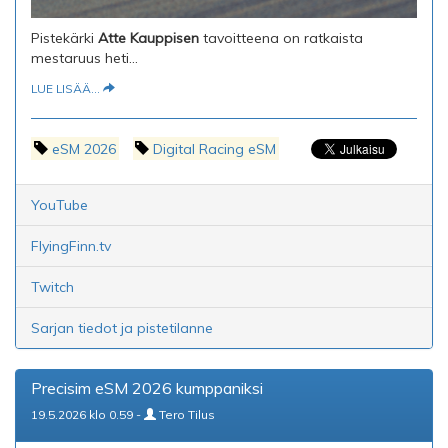
Pistekärki
Atte Kauppisen
tavoitteena on ratkaista
mestaruus heti...
LUE LISÄÄ...
eSM 2026
Digital Racing eSM
YouTube
FlyingFinn.tv
Twitch
Sarjan tiedot ja pistetilanne
Precisim eSM 2026 kumppaniksi
19.5.2026 klo 0.59 -
Tero Tilus