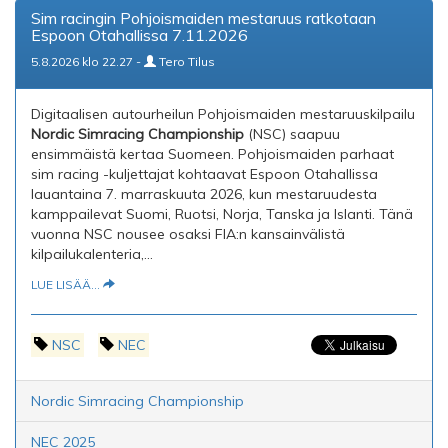
Sim racingin Pohjoismaiden mestaruus ratkotaan
Espoon Otahallissa 7.11.2026
5.8.2026 klo 22.27 -
Tero Tilus
Digitaalisen autourheilun Pohjoismaiden mestaruuskilpailu
Nordic Simracing Championship
(NSC) saapuu
ensimmäistä kertaa Suomeen. Pohjoismaiden parhaat
sim racing -kuljettajat kohtaavat Espoon Otahallissa
lauantaina 7. marraskuuta 2026, kun mestaruudesta
kamppailevat Suomi, Ruotsi, Norja, Tanska ja Islanti. Tänä
vuonna NSC nousee osaksi FIA:n kansainvälistä
kilpailukalenteria,...
LUE LISÄÄ...
NSC
NEC
Nordic Simracing Championship
NEC 2025