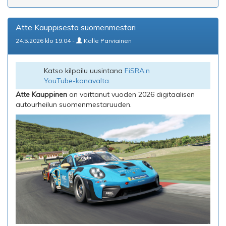
Atte Kauppisesta suomenmestari
24.5.2026 klo 19.04 -
Kalle Parviainen
Katso kilpailu uusintana
FiSRA:n
YouTube-kanavalta
.
Atte Kauppinen
on voittanut vuoden 2026 digitaalisen
autourheilun suomenmestaruuden.