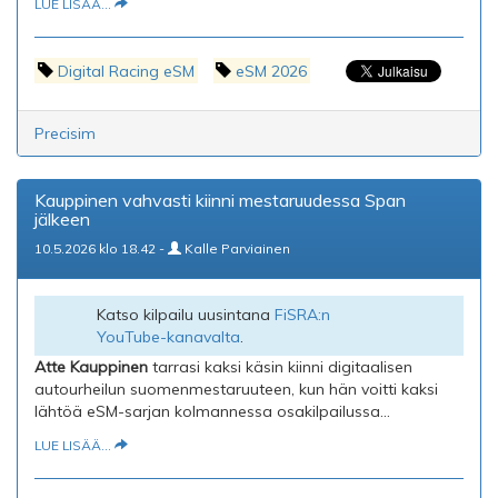
LUE LISÄÄ...
Digital Racing eSM
eSM 2026
Precisim
Kauppinen vahvasti kiinni mestaruudessa Span
jälkeen
10.5.2026 klo 18.42 -
Kalle Parviainen
Katso kilpailu uusintana
FiSRA:n
YouTube-kanavalta
.
Atte Kauppinen
tarrasi kaksi käsin kiinni digitaalisen
autourheilun suomenmestaruuteen, kun hän voitti kaksi
lähtöä eSM-sarjan kolmannessa osakilpailussa...
LUE LISÄÄ...