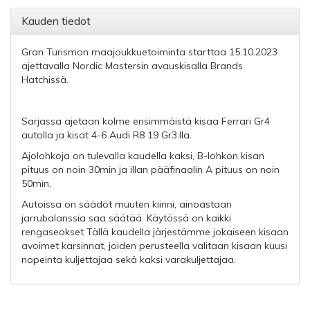
Kauden tiedot
Gran Turismon maajoukkuetoiminta starttaa 15.10.2023
ajettavalla Nordic Mastersin avauskisalla Brands
Hatchissä.
Sarjassa ajetaan kolme ensimmäistä kisaa Ferrari Gr4
autolla ja kisat 4-6 Audi R8 19 Gr3:lla.
Ajolohkoja on tulevalla kaudella kaksi, B-lohkon kisan
pituus on noin 30min ja illan pääfinaalin A pituus on noin
50min.
Autoissa on säädöt muuten kiinni, ainoastaan
jarrubalanssia saa säätää. Käytössä on kaikki
rengaseokset Tällä kaudella järjestämme jokaiseen kisaan
avoimet karsinnat, joiden perusteella valitaan kisaan kuusi
nopeinta kuljettajaa sekä kaksi varakuljettajaa.