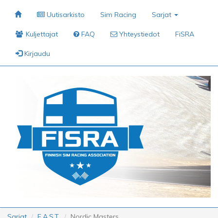
Uutisarkisto
Sim Racing
Sarjat
Kuljettajat
FAQ
Yhteystiedot
FiSRA
Kirjaudu
Sarjat
F.A.S.T.
Nordic Masters