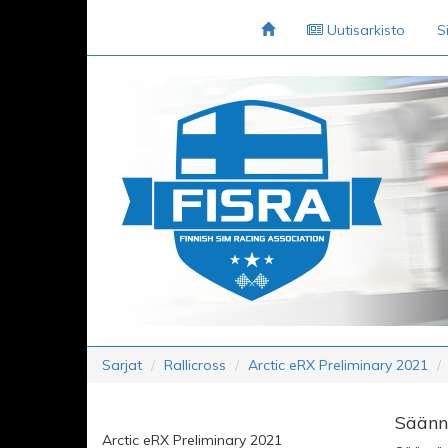
Uutisarkisto
S
Sarjat
Rallicross
Arctic eRX Preliminary 2021
Säänn
Arctic eRX Preliminary 2021