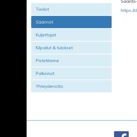
Sääntö
Tiedot
https:/
Säännöt
Kuljettajat
Kilpailut & tulokset
Pistetilanne
Palkinnot
Yhteydenotto