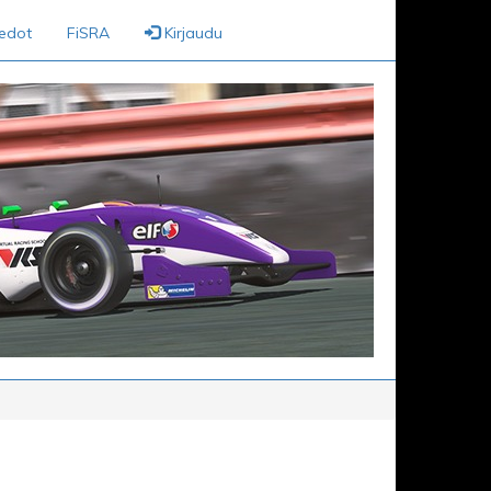
iedot
FiSRA
Kirjaudu