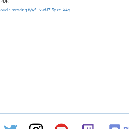
-PDF:
/cloud.simracing.fi/s/fHNwMZi5pzcLX4q