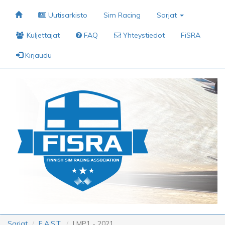
Uutisarkisto
Sim Racing
Sarjat
Kuljettajat
FAQ
Yhteystiedot
FiSRA
Kirjaudu
Sarjat
F.A.S.T.
LMP1 - 2021