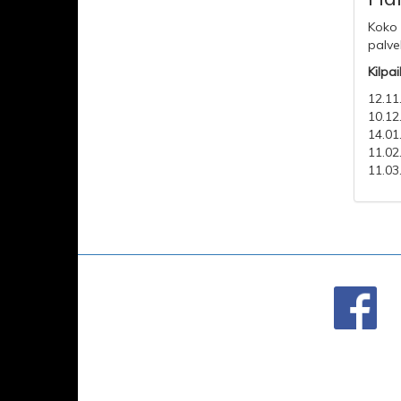
Koko 
palve
Kilpai
12.11
10.12
14.01
11.02
11.03