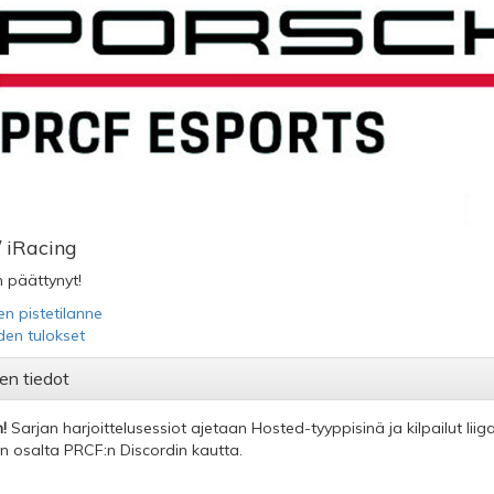
 iRacing
 päättynyt!
en pistetilanne
iden tulokset
en tiedot
!
Sarjan harjoittelusessiot ajetaan Hosted-tyyppisinä ja kilpailut lii
n osalta PRCF:n Discordin kautta.