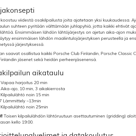
jakonsepti
 koostuu viidestä osakilpailusta joita ajatetaan yksi kuukaudessa. Aj
aulun suhteen pyritään välttämään juhlapyhiä, jotta kaikki ehtivät a
 lähtöä. Ensimmäisen lähdön lähtöjärjestys on ajetun aika-ajon muka
ytyy ensimmäisen lähdön maaliintulojärjestyksen perusteella ja ensi
etyssä järjestyksessä.
an saavat osallistua kaikki Porsche Club Finlandin, Porsche Classic 
Finlandin jäsenet sekä heidän perheenjäsenensä.
kilpailun aikataulu
 Vapaa harjoitus 20 min
 Aika-ajo, 10 min, 3 aikakierrosta
 Kilpailulähtö noin 15 min
7 Lämmittely ~13min
 Kilpailulähtö noin 25min
!
Toisen kilpailulähdön lähtöruutuun asettautuminen (gridding) aloi
tasan kello 19:00.
joittelupalvelimet ja datakoulutus