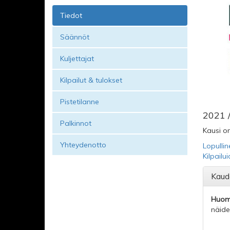
Tiedot
Säännöt
Kuljettajat
Kilpailut & tulokset
Pistetilanne
2021 /
Palkinnot
Kausi on
Yhteydenotto
Lopullin
Kilpailu
Kaud
Huom
näide