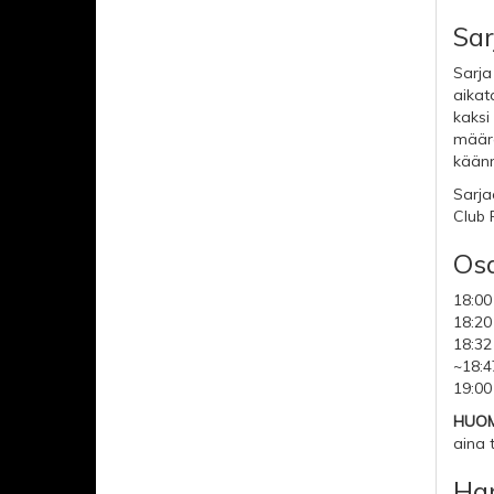
Sar
Sarja
aikat
kaksi
määrä
käänn
Sarja
Club 
Osa
18:00
18:20
18:32
~18:4
19:00
HUOM
aina 
Har