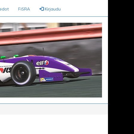
iedot
FiSRA
Kirjaudu