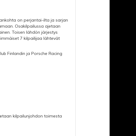
ankohta on perjantai-ilta ja sarjan
jamaan. Osakilpailussa ajetaan
inen. Toisen lähdön järjestys
mmäiset 7 kilpailijaa lähtevät
Club Finlandin ja Porsche Racing
tetaan kilpailunjohdon toimesta