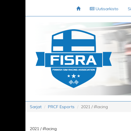
Uutisarkisto
S
Sarjat
PRCF Esports
2021 / iRacing
2021 / iRacing