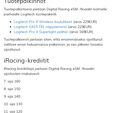
Tuotepalkinnot
Tuotepalkintoina jaetaan Digital Racing eSM -finaalin kolmelle
parhaalle Logitech tuotepaketti:
Logitech Pro X Wireless kuulokkeet
(arvo 229EUR)
Logitech G915 TKL näppäimistö
(arvo 229EUR)
Logitech Pro X Superlight pelihiiri
(arvo 169EUR)
Tuotepalkinnot jaetaan siten, että ensimmäiseksi sijoittunut
valitsee ensin haluamansa palkinnon, ja sen jälkeen toiseksi
sijoittunut.
iRacing-krediitit
iRacing-krediittejä jaetaan Digital Racing eSM -finaalin
sijoitusten mukaisesti:
7. sija 160
8. sija 150
9. sija 140
10. sija 130
11. sija 120