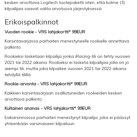
kesken arvottava Logitech tuotepaketti siten, että kolme (3)
kilpailijaa saavat valita arvotussa järjestyksessä
Erikoispalkinnot
Vuoden rookie - VRS lahjakortti* 99EUR
Karsintasarjassa parhaiten menestyneelle rookielle annettava
palkinto.
Rookieksi lasketaan kilpailija jonka iRacing-tili on tehty vuosien
2021 tai 2022 aikana. Rookieksi ei lasketa kilpailijaa jolla on jo
aiempi tili, mutta joka kilpailiee vuosien 2021 tai 2022 aikana
tehdyllä tilillä.
Rookie-arvonta - VRS lahjakortti* 99EUR
Kaikkien karsintasarjaan osallistuneiden rookieiden kesken
arvottava palkinto.
Kultainen ananas - VRS lahjakortti* 99EUR
Esikarsinnoissa parhaiten menestynyt kilpailija, joka ei päässyt
yhteenkään varsinaiseen kilpailuun.