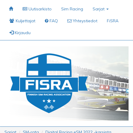
Uutisarkisto
Sim Racing
Sarjat
Kuljettajat
FAQ
Yhteystiedot
FiSRA
Kirjaudu
Sarjat
SM-rata
Digital Racing eSM 2022 -karsinta