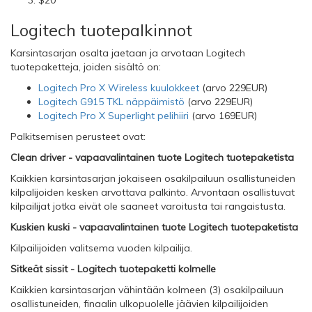
$20
Logitech tuotepalkinnot
Karsintasarjan osalta jaetaan ja arvotaan Logitech
tuotepaketteja, joiden sisältö on:
Logitech Pro X Wireless kuulokkeet
(arvo 229EUR)
Logitech G915 TKL näppäimistö
(arvo 229EUR)
Logitech Pro X Superlight pelihiiri
(arvo 169EUR)
Palkitsemisen perusteet ovat:
Clean driver - vapaavalintainen tuote Logitech tuotepaketista
Kaikkien karsintasarjan jokaiseen osakilpailuun osallistuneiden
kilpalijoiden kesken arvottava palkinto. Arvontaan osallistuvat
kilpailijat jotka eivät ole saaneet varoitusta tai rangaistusta.
Kuskien kuski - vapaavalintainen tuote Logitech tuotepaketista
Kilpailijoiden valitsema vuoden kilpailija.
Sitkeät sissit - Logitech tuotepaketti kolmelle
Kaikkien karsintasarjan vähintään kolmeen (3) osakilpailuun
osallistuneiden, finaalin ulkopuolelle jäävien kilpailijoiden