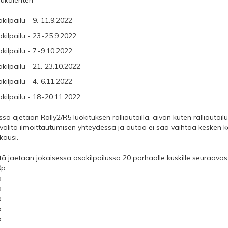
lukalenteri
kilpailu - 9.-11.9.2022
kilpailu - 23.-25.9.2022
kilpailu - 7.-9.10.2022
akilpailu - 21.-23.10.2022
kilpailu - 4.-6.11.2022
akilpailu - 18.-20.11.2022
ssa ajetaan Rally2/R5 luokituksen ralliautoilla, aivan kuten ralliauto
 valita ilmoittautumisen yhteydessä ja autoa ei saa vaihtaa kesken
kausi.
itä jaetaan jokaisessa osakilpailussa 20 parhaalle kuskille seuraavast
0p
p
p
p
p
p