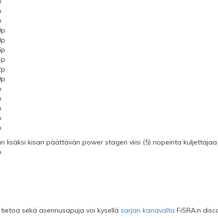
p
p
p
0p
8p
6p
4p
2p
0p
p
p
p
p
p
 lisäksi kisan päättävän power stagen viisi (5) nopeinta kuljettajaa
p
 tietoa sekä asennusapuja voi kysellä
sarjan kanavalta
FiSRA:n disco