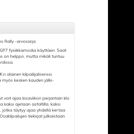
ns Rally -arvosarja.
 NGP7 fysiikkamodia käyttäen. Saat
 on helppo, mutta mikäli tuntuu
rdissa.
 alainen kilpailijalisenssi.
a myös kesken kauden jälki-
t voit ajaa kisaviikon perjantain klo
ta kaksi ajetaan asfaltilla, kaksi
ä, jotka täytyy ajaa yhdellä kertaa
Osakilpailujen tiekirjat julkaistaan