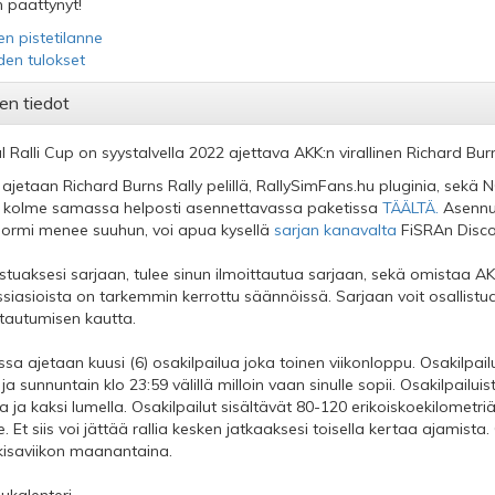
 päättynyt!
en pistetilanne
iden tulokset
en tiedot
al Ralli Cup on syystalvella 2022 ajettava AKK:n virallinen Richard Bur
 ajetaan Richard Burns Rally pelillä, RallySimFans.hu pluginia, sekä
i kolme samassa helposti asennettavassa paketissa
TÄÄLTÄ.
Asennus
sormi menee suuhun, voi apua kysellä
sarjan kanavalta
FiSRAn Disco
istuaksesi sarjaan, tulee sinun ilmoittautua sarjaan, sekä omistaa AKK:n
ssiasioista on tarkemmin kerrottu säännöissä. Sarjaan voit osallistu
ttautumisen kautta.
ssa ajetaan kuusi (6) osakilpailua joka toinen viikonloppu. Osakilpailu
ja sunnuntain klo 23:59 välillä milloin vaan sinulle sopii. Osakilpailuis
la ja kaksi lumella. Osakilpailut sisältävät 80-120 erikoiskoekilometri
e. Et siis voi jättää rallia kesken jatkaaksesi toisella kertaa ajamista. 
kisaviikon maanantaina.