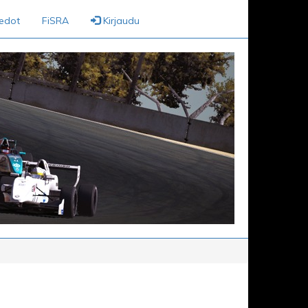
iedot
FiSRA
Kirjaudu