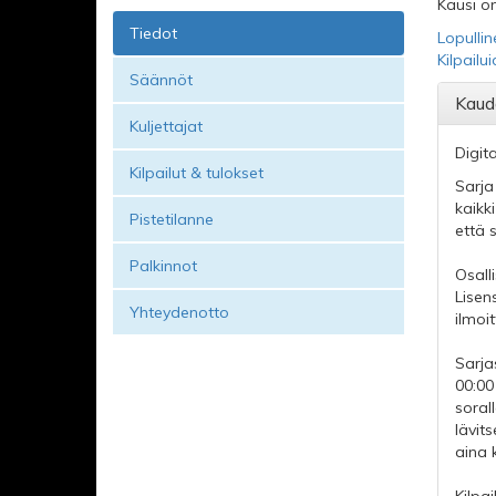
Kausi on
Tiedot
Lopullin
Kilpailu
Säännöt
Kaud
Kuljettajat
Digit
Kilpailut & tulokset
Sarja
kaikk
Pistetilanne
että 
Palkinnot
Osall
Lisen
Yhteydenotto
ilmoi
Sarja
00:00 
soral
lävits
aina 