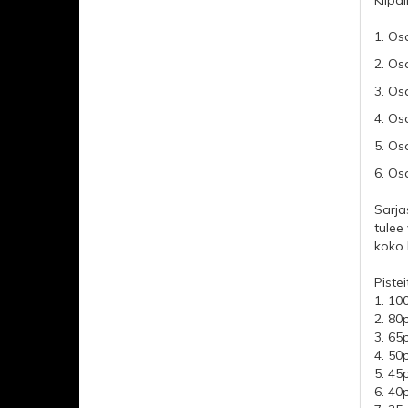
Kilpai
1. Osa
2. Osa
3. Osa
4. Os
5. Osa
6. Os
Sarja
tulee
koko 
Piste
1. 10
2. 80
3. 65
4. 50
5. 45
6. 40