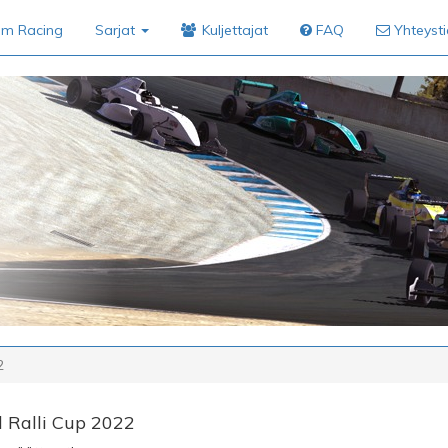
im Racing
Sarjat
Kuljettajat
FAQ
Yhteyst
2
l Ralli Cup 2022