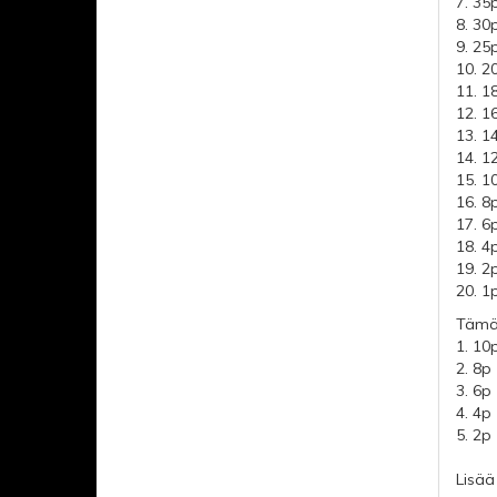
7. 35
8. 30
9. 25
10. 2
11. 1
12. 1
13. 1
14. 1
15. 1
16. 8
17. 6
18. 4
19. 2
20. 1
Tämän
1. 10
2. 8p
3. 6p
4. 4p
5. 2p
Lisää