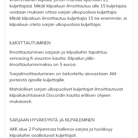
kuljettajaa). Mikäli kilpailuun ilmoittautuu alle 15 kuljetajaa,
voidaan mukaan ottaa sarjan ulkopuolisia kuljettajia.
Mikäli kilpailuun ilmoittautuu kuljettajia 15 tai enemmän, ei
kilpailuun oteta sarjan ulkopuolisia kuljettajia.
ILMOITTAUTUMINEN
Ilmoittautuminen sarjaan ja kilpailuihin tapahtuu
simracing.fi-sivuston kautta. Kilpailun jälki-
ilmoittautumismaksu on 5 euroa.
Sarjailmoittautuminen on tarkoitettu ainoastaan AM-
pisteistä ajaville kuljettajille.
Mahdolliset sarjan ulkopuoliset kuljettajat ilmoittautuvat
kilpailukohtaisesti Discordin kautta erillisen ohjeen
mukaisesti.
SARJAAN HYVÄKSYNTÄ JA KILPAILEMINEN
AKK alue 2 Pohjanmaa hallinnoi sarjaa ja hyväksyy
kilpailuihin osallistuvat kuljettajat.