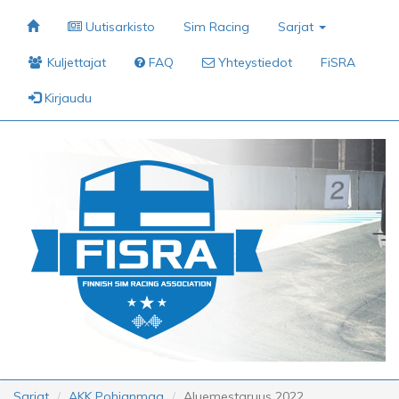
Uutisarkisto
Sim Racing
Sarjat
Kuljettajat
FAQ
Yhteystiedot
FiSRA
Kirjaudu
Sarjat
AKK Pohjanmaa
Aluemestaruus 2022