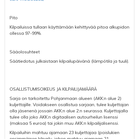
Pito
Kilpailuissa tullaan käyttämään kehittyvää pitoa alkupidon
ollessa 97-99%.
Sääolosuhteet
Säätiedotus julkaistaan kilpailupäivänä (lämpötila ja tuuli).
OSALLISTUMISOIKEUS JA KILPAILIJAMÄÄRÄ
Sarja on tarkoitettu Pohjanmaan alueen (AKK:n alue 2)
kuljettajille. Voidakseen osallistua sarjaan, tulee kuljettajan
olla jäsenenä jossain AKK:n alue 2:n seurassa. Kuljettajalla
tulee olla joko AKK:n digitaalisen autourheilun lisenssi
(maksaa 5 euroa) tai jokin muu AKK:n kilpailijalisenssi.
Kilpailuihin mahtuu ajamaan 23 kuljettajaa (poislukien
ensimmäinen kilpailu, johon mahtuu ajamaan 21