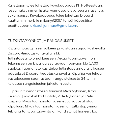
Kuljettajan tulee lähettää kuvakaappaus KITI-otteestaan,
jossa näkyy nimen lisäksi voimassa oleva seuran jäsenyys
sekä lisenssi. Kuvakaappaus tulee lähettää Discordin
kautta nimimerkille mikany#2097 tai sähköpostitse
osoitteeseen
akk.pohjanmaa@gmail.com
.
TUTKINTAPYYNNÖT JA RANGAISUKSET
Kilpailun päättymisen jälkeen julkaistaan sarjaa koskevalla
Discord-tiedotuskanavalla linkki
tutkintapyyntölomakkeeseen. Aikaa tutkintapyynnön
tekemiseen on kilpailua seuraavaan päivään klo 17.00
saakka. Tuomaristo käsittelee tutkintapyynnöt ja julkaisee
päätökset Discord-tiedotuskanavalla. Kilpailija voi tehdä
vastalauseen saamastaan rangaistuksesta 24 tunnin
kuluessa rangaistusten julkistamisesta.
Kilpailun tuomaristossa toimivat Mika Nykänen, Ismo
Keisala, Jukka-Pekka Huhtala, Atte Nykänen ja Petri
Korpela. Myös tuomariston jäsenet voivat osallistua
kilpailuun. Mikäli tuomariston jäsen on tutkintapyynnön
tekijänä tai tutkintapyyntö on kohdistunut häneen, ko.