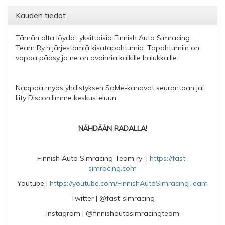
Kauden tiedot
Tämän alta löydät yksittäisiä Finnish Auto Simracing
Team Ry:n järjestämiä kisatapahtumia. Tapahtumiin on
vapaa pääsy ja ne on avoimia kaikille halukkaille.
Nappaa myös yhdistyksen SoMe-kanavat seurantaan ja
liity Discordimme keskusteluun
NÄHDÄÄN RADALLA!
Finnish Auto Simracing Team ry |
https://fast-
simracing.com
Youtube |
https://youtube.com/FinnishAutoSimracingTeam
Twitter | @fast-simracing
Instagram | @finnishautosimracingteam