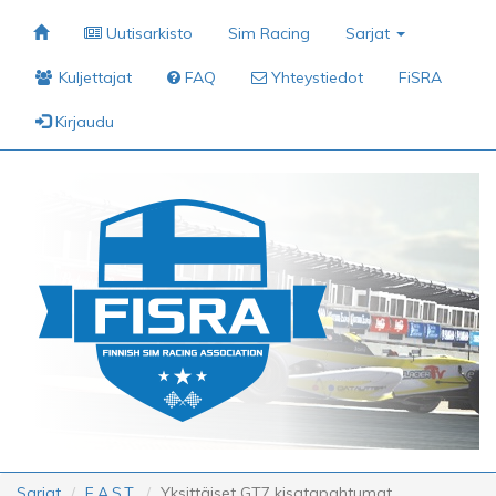
Uutisarkisto
Sim Racing
Sarjat
Kuljettajat
FAQ
Yhteystiedot
FiSRA
Kirjaudu
Sarjat
F.A.S.T.
Yksittäiset GT7 kisatapahtumat