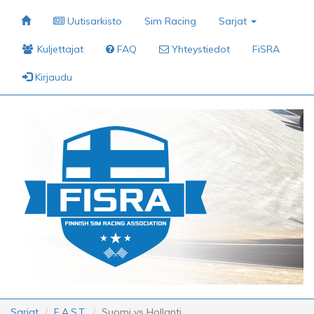
Uutisarkisto
Sim Racing
Sarjat
Kuljettajat
FAQ
Yhteystiedot
FiSRA
Kirjaudu
Sarjat
F.A.S.T.
Suomi vs Hollanti