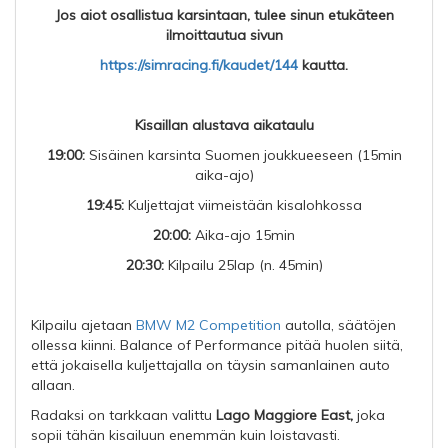
Jos aiot osallistua karsintaan, tulee sinun etukäteen
ilmoittautua sivun
https://simracing.fi/kaudet/144
kautta.
Kisaillan alustava aikataulu
19:00:
Sisäinen karsinta Suomen joukkueeseen (15min
aika-ajo)
19:45:
Kuljettajat viimeistään kisalohkossa
20:00:
Aika-ajo 15min
20:30:
Kilpailu 25lap (n. 45min)
Kilpailu ajetaan
BMW M2 Competition
autolla, säätöjen
ollessa kiinni. Balance of Performance pitää huolen siitä,
että jokaisella kuljettajalla on täysin samanlainen auto
allaan.
Radaksi on tarkkaan valittu
Lago Maggiore East,
joka
sopii tähän kisailuun enemmän kuin loistavasti.