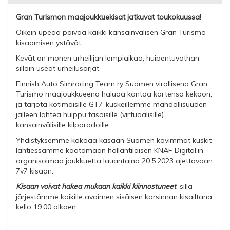
Gran Turismon maajoukkuekisat jatkuvat toukokuussa!
Oikein upeaa päivää kaikki kansainvälisen Gran Turismo
kisaamisen ystävät.
Kevät on monen urheilijan lempiaikaa, huipentuvathan
silloin useat urheilusarjat.
Finnish Auto Simracing Team ry Suomen virallisena Gran
Turismo maajoukkueena haluaa kantaa kortensa kekoon,
ja tarjota kotimaisille GT7-kuskeillemme mahdollisuuden
jälleen lähteä huippu tasoisille (virtuaalisille)
kansainvälisille kilparadoille.
Yhdistyksemme kokoaa kasaan Suomen kovimmat kuskit
lähtiessämme kaatamaan hollantilaisen
KNAF Digital:in
organisoimaa joukkuetta lauantaina 20.5.2023 ajettavaan
7v7 kisaan.
Kisaan voivat hakea mukaan kaikki kiinnostuneet
, sillä
järjestämme kaikille avoimen sisäisen karsinnan kisailtana
kello 19:00 alkaen.