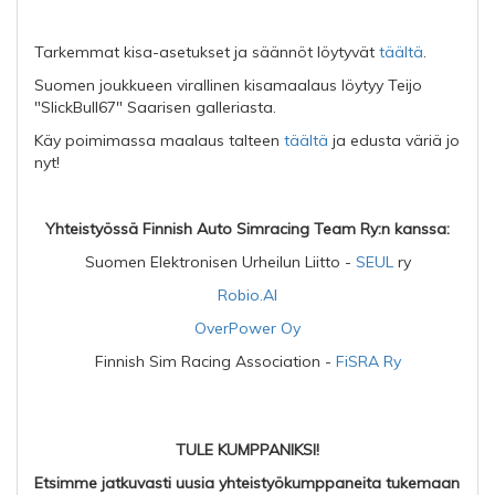
Tarkemmat kisa-asetukset ja säännöt löytyvät
täältä
.
Suomen joukkueen virallinen kisamaalaus löytyy Teijo
"SlickBull67" Saarisen galleriasta.
Käy poimimassa maalaus talteen
täältä
ja edusta väriä jo
nyt!
Yhteistyössä Finnish Auto Simracing Team Ry:n kanssa:
Suomen Elektronisen Urheilun Liitto -
SEUL
ry
Robio.AI
OverPower Oy
Finnish Sim Racing Association -
FiSRA Ry
TULE KUMPPANIKSI!
Etsimme jatkuvasti uusia yhteistyökumppaneita tukemaan