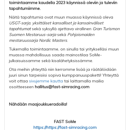
toimintaamme kaudella 2023 käynnissä oleviin ja tuleviin
tapahtumiimme.
Näitä tapahtumia ovat muun muassa käynnissä oleva
USGT-sarja
,
yksittäiset kansalliset ja kansainväliset
tapahtumat
sekä syksyllä ajettava virallinen
Gran Turismon
Suomen Mestaruus-sarja
sekä
Pohjoismaiden
mestaruussarja Nordic Masters
.
Tukemalla toimintaamme, on sinulla tai yritykselläsi muun
muassa mahdollisuus saada mainostilaa SoMe-
julkaisuissamme sekä kisalähetyksissämme.
Ota meihin yhteyttä niin kerromme lisää ja räätälöidään
juuri sinun tarpeisiisi sopiva kumppanuuspaketti! Yhteyttä
voit ottaa
sivujemme kautta
tai laittamalla mailia
osoitteeseen
hallitus@fast-simracing.com
Nähdään maajoukkueradoilla!
FAST SoMe
https://https://fast-simracing.com