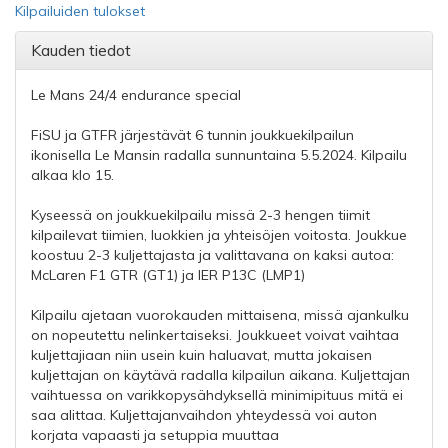
Kilpailuiden tulokset
Kauden tiedot
Le Mans 24/4 endurance special
FiSU ja GTFR järjestävät 6 tunnin joukkuekilpailun
ikonisella Le Mansin radalla sunnuntaina 5.5.2024. Kilpailu
alkaa klo 15.
Kyseessä on joukkuekilpailu missä 2-3 hengen tiimit
kilpailevat tiimien, luokkien ja yhteisöjen voitosta. Joukkue
koostuu 2-3 kuljettajasta ja valittavana on kaksi autoa:
McLaren F1 GTR (GT1) ja IER P13C (LMP1)
Kilpailu ajetaan vuorokauden mittaisena, missä ajankulku
on nopeutettu nelinkertaiseksi. Joukkueet voivat vaihtaa
kuljettajiaan niin usein kuin haluavat, mutta jokaisen
kuljettajan on käytävä radalla kilpailun aikana. Kuljettajan
vaihtuessa on varikkopysähdyksellä minimipituus mitä ei
saa alittaa. Kuljettajanvaihdon yhteydessä voi auton
korjata vapaasti ja setuppia muuttaa