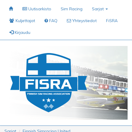
Uutisarkisto
Sim Racing
Sarjat
Kuljettajat
FAQ
Yhteystiedot
FiSRA
Kirjaudu
Sarjat
Finnish Simracing United