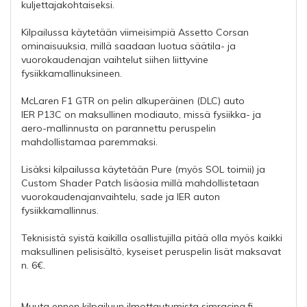
kuljettajakohtaiseksi.
Kilpailussa käytetään viimeisimpiä Assetto Corsan
ominaisuuksia, millä saadaan luotua säätila- ja
vuorokaudenajan vaihtelut siihen liittyvine
fysiikkamallinuksineen.
McLaren F1 GTR on pelin alkuperäinen (DLC) auto
IER P13C on maksullinen modiauto, missä fysiikka- ja
aero-mallinnusta on parannettu peruspelin
mahdollistamaa paremmaksi.
Lisäksi kilpailussa käytetään Pure (myös SOL toimii) ja
Custom Shader Patch lisäosia millä mahdollistetaan
vuorokaudenajanvaihtelu, sade ja IER auton
fysiikkamallinnus.
Teknisistä syistä kaikilla osallistujilla pitää olla myös kaikki
maksullinen pelisisältö, kyseiset peruspelin lisät maksavat
n. 6€.
Muuta ennen kilpailuun ilmottautumista simracing.fi