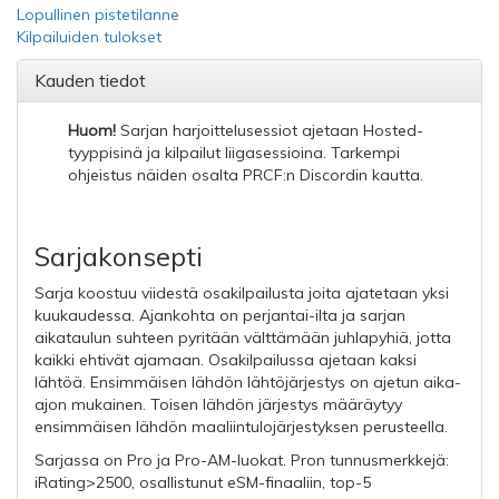
Lopullinen pistetilanne
Kilpailuiden tulokset
Kauden tiedot
Huom!
Sarjan harjoittelusessiot ajetaan Hosted-
tyyppisinä ja kilpailut liigasessioina. Tarkempi
ohjeistus näiden osalta PRCF:n Discordin kautta.
Sarjakonsepti
Sarja koostuu viidestä osakilpailusta joita ajatetaan yksi
kuukaudessa. Ajankohta on perjantai-ilta ja sarjan
aikataulun suhteen pyritään välttämään juhlapyhiä, jotta
kaikki ehtivät ajamaan. Osakilpailussa ajetaan kaksi
lähtöä. Ensimmäisen lähdön lähtöjärjestys on ajetun aika-
ajon mukainen. Toisen lähdön järjestys määräytyy
ensimmäisen lähdön maaliintulojärjestyksen perusteella.
Sarjassa on Pro ja Pro-AM-luokat. Pron tunnusmerkkejä:
iRating>2500, osallistunut eSM-finaaliin, top-5