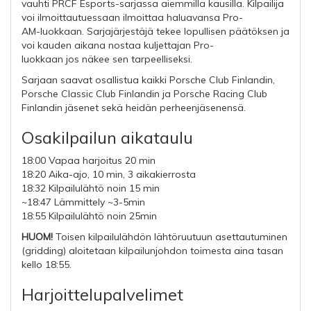
vauhti PRCF Esports-sarjassa aiemmilla kausilla. Kilpailija
voi ilmoittautuessaan ilmoittaa haluavansa Pro-
AM-luokkaan. Sarjajärjestäjä tekee lopullisen päätöksen ja
voi kauden aikana nostaa kuljettajan Pro-
luokkaan jos näkee sen tarpeelliseksi.
Sarjaan saavat osallistua kaikki Porsche Club Finlandin,
Porsche Classic Club Finlandin ja Porsche Racing Club
Finlandin jäsenet sekä heidän perheenjäsenensä.
Osakilpailun aikataulu
18:00 Vapaa harjoitus 20 min
18:20 Aika-ajo, 10 min, 3 aikakierrosta
18:32 Kilpailulähtö noin 15 min
~18:47 Lämmittely ~3-5min
18:55 Kilpailulähtö noin 25min
HUOM!
Toisen kilpailulähdön lähtöruutuun asettautuminen
(gridding) aloitetaan kilpailunjohdon toimesta aina tasan
kello 18:55.
Harjoittelupalvelimet