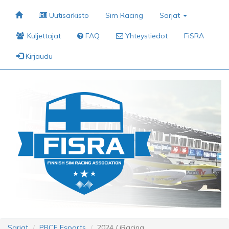
Uutisarkisto
Sim Racing
Sarjat
Kuljettajat
FAQ
Yhteystiedot
FiSRA
Kirjaudu
Sarjat
PRCF Esports
2024 / iRacing