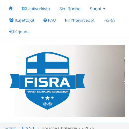
Uutisarkisto
Sim Racing
Sarjat
Kuljettajat
FAQ
Yhteystiedot
FiSRA
Kirjaudu
Sarjat
F.A.S.T.
Porsche Challenge 2 - 2025