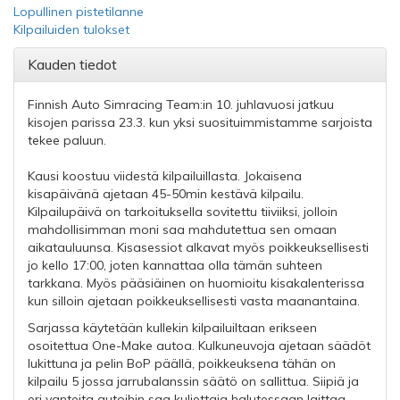
Lopullinen pistetilanne
Kilpailuiden tulokset
Kauden tiedot
Finnish Auto Simracing Team:in 10. juhlavuosi jatkuu
kisojen parissa 23.3. kun yksi suosituimmistamme sarjoista
tekee paluun.
Kausi koostuu viidestä kilpailuillasta. Jokaisena
kisapäivänä ajetaan 45-50min kestävä kilpailu.
Kilpailupäivä on tarkoituksella sovitettu tiiviiksi, jolloin
mahdollisimman moni saa mahdutettua sen omaan
aikatauluunsa. Kisasessiot alkavat myös poikkeuksellisesti
jo kello 17:00, joten kannattaa olla tämän suhteen
tarkkana. Myös pääsiäinen on huomioitu kisakalenterissa
kun silloin ajetaan poikkeuksellisesti vasta maanantaina.
Sarjassa käytetään kullekin kilpailuiltaan erikseen
osoitettua One-Make autoa. Kulkuneuvoja ajetaan säädöt
lukittuna ja pelin BoP päällä, poikkeuksena tähän on
kilpailu 5 jossa jarrubalanssin säätö on sallittua. Siipiä ja
eri vanteita autoihin saa kuljettaja halutessaan laittaa,