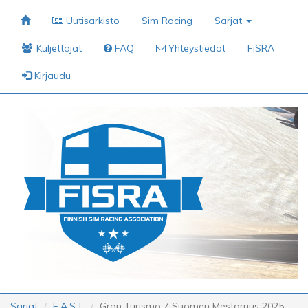
Uutisarkisto
Sim Racing
Sarjat
Kuljettajat
FAQ
Yhteystiedot
FiSRA
Kirjaudu
Sarjat
F.A.S.T.
Gran Turismo 7 Suomen Mestaruus 2025