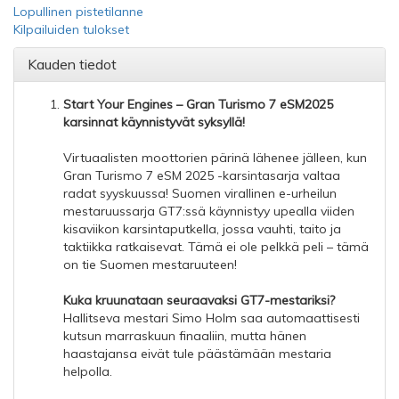
Lopullinen pistetilanne
Kilpailuiden tulokset
Kauden tiedot
Start Your Engines – Gran Turismo 7 eSM2025
karsinnat käynnistyvät syksyllä!
Virtuaalisten moottorien pärinä lähenee jälleen, kun
Gran Turismo 7 eSM 2025 -karsintasarja valtaa
radat syyskuussa! Suomen virallinen e-urheilun
mestaruussarja GT7:ssä käynnistyy upealla viiden
kisaviikon karsintaputkella, jossa vauhti, taito ja
taktiikka ratkaisevat. Tämä ei ole pelkkä peli – tämä
on tie Suomen mestaruuteen!
Kuka kruunataan seuraavaksi GT7-mestariksi?
Hallitseva mestari Simo Holm saa automaattisesti
kutsun marraskuun finaaliin, mutta hänen
haastajansa eivät tule päästämään mestaria
helpolla.