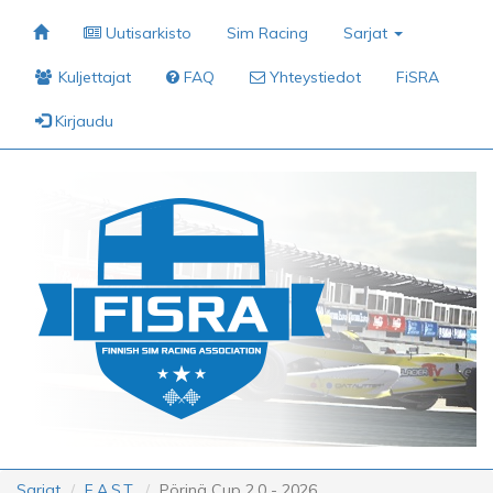
Uutisarkisto
Sim Racing
Sarjat
Kuljettajat
FAQ
Yhteystiedot
FiSRA
Kirjaudu
Sarjat
F.A.S.T.
Pörinä Cup 2.0 - 2026