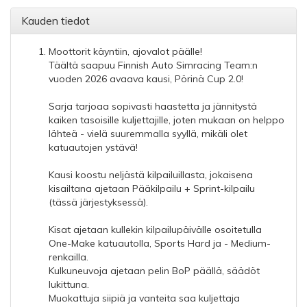
Kauden tiedot
Moottorit käyntiin, ajovalot päälle!
Täältä saapuu Finnish Auto Simracing Team:n
vuoden 2026 avaava kausi, Pörinä Cup 2.0!
Sarja tarjoaa sopivasti haastetta ja jännitystä
kaiken tasoisille kuljettajille, joten mukaan on helppo
lähteä - vielä suuremmalla syyllä, mikäli olet
katuautojen ystävä!
Kausi koostu neljästä kilpailuillasta, jokaisena
kisailtana ajetaan Pääkilpailu + Sprint-kilpailu
(tässä järjestyksessä).
Kisat ajetaan kullekin kilpailupäivälle osoitetulla
One-Make katuautolla, Sports Hard ja - Medium-
renkailla.
Kulkuneuvoja ajetaan pelin BoP päällä, säädöt
lukittuna.
Muokattuja siipiä ja vanteita saa kuljettaja