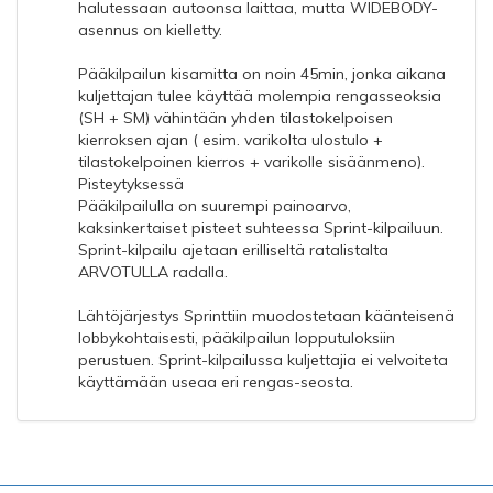
halutessaan autoonsa laittaa, mutta WIDEBODY-
asennus on kielletty.
Pääkilpailun kisamitta on noin 45min, jonka aikana
kuljettajan tulee käyttää molempia rengasseoksia
(SH + SM) vähintään yhden tilastokelpoisen
kierroksen ajan ( esim. varikolta ulostulo +
tilastokelpoinen kierros + varikolle sisäänmeno).
Pisteytyksessä
Pääkilpailulla on suurempi painoarvo,
kaksinkertaiset pisteet suhteessa Sprint-kilpailuun.
Sprint-kilpailu ajetaan erilliseltä ratalistalta
ARVOTULLA radalla.
Lähtöjärjestys Sprinttiin muodostetaan käänteisenä
lobbykohtaisesti, pääkilpailun lopputuloksiin
perustuen. Sprint-kilpailussa kuljettajia ei velvoiteta
käyttämään useaa eri rengas-seosta.