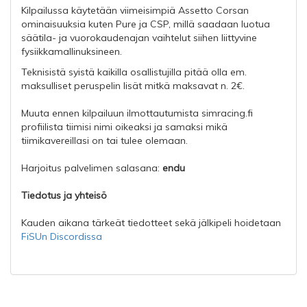
Kilpailussa käytetään viimeisimpiä Assetto Corsan
ominaisuuksia kuten Pure ja CSP, millä saadaan luotua
säätila- ja vuorokaudenajan vaihtelut siihen liittyvine
fysiikkamallinuksineen.
Teknisistä syistä kaikilla osallistujilla pitää olla em.
maksulliset peruspelin lisät mitkä maksavat n. 2€.
Muuta ennen kilpailuun ilmottautumista simracing.fi
profiilista tiimisi nimi oikeaksi ja samaksi mikä
tiimikavereillasi on tai tulee olemaan.
Harjoitus palvelimen salasana:
endu
Tiedotus ja yhteisö
Kauden aikana tärkeät tiedotteet sekä jälkipeli hoidetaan
FiSUn Discordissa