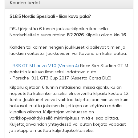
Kauden tiedot
S18.5 Nordis Spesiaali - liian kova pala?
FiSU järjestää 6 tunnin joukkuekilpailun ikonisella
Nordschleifella sunnuntaina
8.2.2026
. Kilpailu alkaa
klo 16
.
Kahden tai kolmen hengen joukkueet kilpailevat tiimien ja
luokkien voitosta. Joukkueiden valittavana on kaksi autoa:
-
RSS GT-M Lanzo V10 (Version 4)
Race Sim Studion GT-M
pakettiin kuuluva ilmaiseksi ladattava auto
- Porsche 911 GT3 Cup 2017 (Assetto Corsa DLC)
Kilpailu ajetaan 6 tunnin mittaisena, missä ajankulku on
nopeutettu kaksinkertaiseksi eli serverillä kilpailu kestää 12
tuntia. Joukkueet voivat vaihtaa kuljettajiaan niin usein kuin
haluavat, mutta jokaisen kuljettajan on käytävä radalla
kilpailun aikana. Kuljettajan vaihtuessa on
varikkopysähdyksellä minimipituus mitä ei saa alittaa.
Kuljettajanvaihdon yhteydessä voi auton korjata vapaasti
ja setuppia muuttaa kuljettajakohtaiseksi.