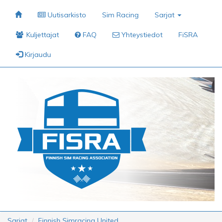
Uutisarkisto
Sim Racing
Sarjat
Kuljettajat
FAQ
Yhteystiedot
FiSRA
Kirjaudu
Sarjat
Finnish Simracing United