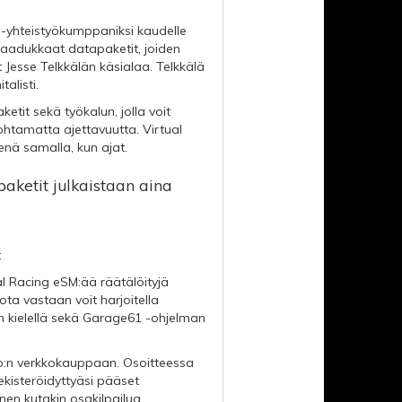
 -yhteistyökumppaniksi kaudelle
e laadukkaat datapaketit, joiden
t Jesse Telkkälän käsialaa. Telkkälä
alisti.
etit sekä työkalun, jolla voit
ohtamatta ajettavuutta. Virtual
enä samalla, kun ajat.
aketit julkaistaan aina
:
al Racing eSM:ää räätälöityjä
ta vastaan voit harjoitella
en kielellä sekä Garage61 -ohjelman
Go:n verkkokauppaan. Osoitteessa
kisteröidyttyäsi pääset
nen kutakin osakilpailua