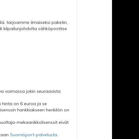
iliä, tarjoamme ilmaiseksi paketin,
 kilpailunjohdolta sähköpostitse
tava voimassa jokin seuraavista
 hinta on 6 euroa ja se
lisenssin hankkiakseen henkilön on
 huoltaja-mekaanikkolisenssit eivät
itaan
Suomisport-palvelusta
.