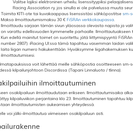
Valitse lajiksi elektroninen urheilu, lisenssityypiksi pelaajalisen
Racing Association ry, jos sinulla ei ole palvelussa muuta seu
Toimita KITI-ote tai kuvakaappaus lisenssistäsi sähköpostitse
sm-sa
Maksa ilmoittautumismaksu 30 €
FiSRAn verkkokaupassa
.
Ilmoittaudu sarjaan tämän sivun yläosassa olevasta napista ja vali
on varattu edellisvuoden kymmenelle parhaalle. Ilmoittautuakseen täy
Kun edellä mainitut toimet on suoritettu, jätä liittymispyyntö FiSRAn
number 2807). iRacing UI:ssa tämä tapahtuu vasemman laidan valik
laita liigan numero hakukenttään. Hyväksymme liigahakemuksen k
ilmoittautumisesi.
matapauksissa voit lähettää meille sähköpostia osoitteeseen
sm-sa
dessä kilpailunjohtoon Discordissa (Tapani Linnaluoto / tlinna).
kilpailuihin ilmoittautuminen
seen osakilpailuun ilmoittaudutaan erikseen. Ilmoittautumisaika alkaa
ttyy kilpailuviikon perjantaina klo 23. Ilmoittautuminen tapahtuu kilpai
istaan ilmoittautumisten aukeamisen yhteydessä.
le voi jälki-ilmoittautua viimeiseen osakilpailuun asti.
pailurakenne