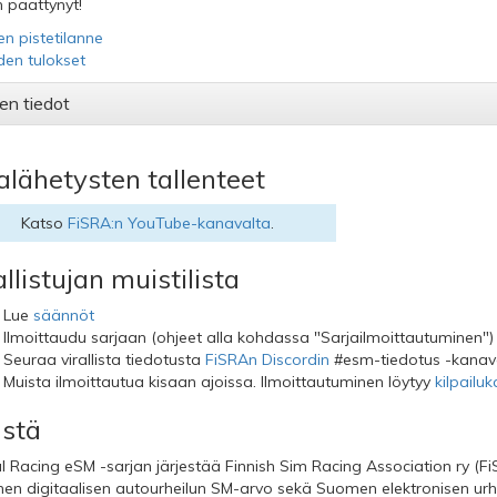
 päättynyt!
en pistetilanne
iden tulokset
en tiedot
alähetysten tallenteet
Katso
FiSRA:n YouTube-kanavalta
.
llistujan muistilista
Lue
säännöt
Ilmoittaudu sarjaan (ohjeet alla kohdassa "Sarjailmoittautuminen")
Seuraa virallista tiedotusta
FiSRAn Discordin
#esm-tiedotus -kanav
Muista ilmoittautua kisaan ajoissa. Ilmoittautuminen löytyy
kilpailuk
istä
al Racing eSM -sarjan järjestää Finnish Sim Racing Association ry (Fi
linen digitaalisen autourheilun SM-arvo sekä Suomen elektronisen urhei