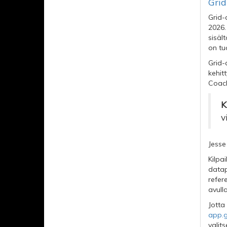
Gri
Grid-
2026.
sisäl
on tu
Grid-
kehit
Coach
K
v
Jesse
Kilpa
datap
refer
avull
Jotta
app.
valit