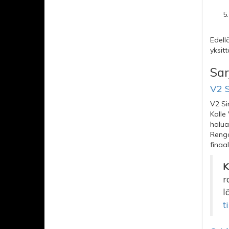
Edell
yksit
Sar
V2 
V2 Si
Kalle
halua
Renga
finaal
K
r
l
ti