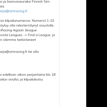
ssi ja lisenssiseuraksi Finnish Sim
raa.
rja@simracing.fi
.
tse kilpailunumerosi. Numerot 1-10
tyy olla rekisteröitynyt sivustolle.
 iRacing-liigaan (league
osta Leagues -> Find a League, ja
un olemme tarkistaneet
rja@simracing.fi
tai olla
 edellisen viikon perjantaina klo 18
lun sivulta, ja kilpailukutsu