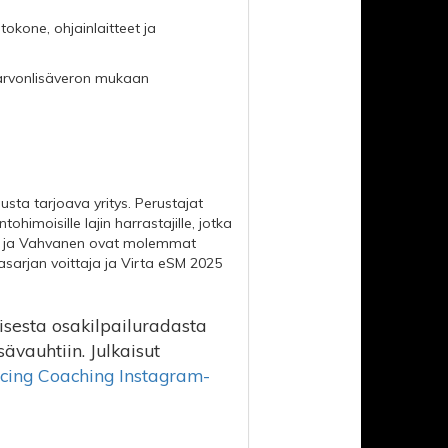
tokone, ohjainlaitteet ja
a arvonlisäveron mukaan
ta tarjoava yritys. Perustajat
himoisille lajin harrastajille, jotka
rta ja Vahvanen ovat molemmat
sarjan voittaja ja Virta eSM 2025
isesta osakilpailuradasta
sävauhtiin. Julkaisut
cing Coaching Instagram-