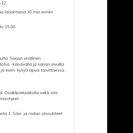
-12.
kaa lauantaina 30 min ennen
o 15.00.
ulta. Sarjan virallinen
tus -kanavalla ja sarjan sivuilla.
a esim. kysyä apua tarvittaessa.
ä. Osakilpailuviikolla sekä sitä
tymisohjeet
ta 1. Sää- ja radan olosuhteet