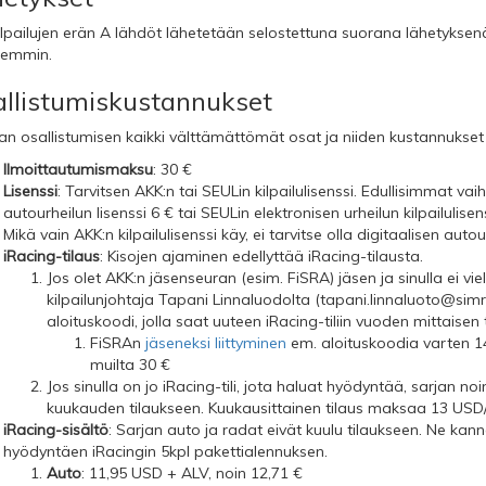
lpailujen erän A lähdöt lähetetään selostettuna suorana lähetyksen
emmin.
llistumiskustannukset
an osallistumisen kaikki välttämättömät osat ja niiden kustannukset o
Ilmoittautumismaksu
: 30 €
Lisenssi
: Tarvitsen AKK:n tai SEULin kilpailulisenssi. Edullisimmat va
autourheilun lisenssi 6 € tai SEULin elektronisen urheilun kilpailulise
Mikä vain AKK:n kilpailulisenssi käy, ei tarvitse olla digitaalisen autour
iRacing-tilaus
: Kisojen ajaminen edellyttää iRacing-tilausta.
Jos olet AKK:n jäsenseuran (esim. FiSRA) jäsen ja sinulla ei viel
kilpailunjohtaja Tapani Linnaluodolta (
tapani.linnaluoto@simra
aloituskoodi, jolla saat uuteen iRacing-tiliin vuoden mittaisen 
FiSRAn
jäseneksi liittyminen
em. aloituskoodia varten 14
muilta 30 €
Jos sinulla on jo iRacing-tili, jota haluat hyödyntää, sarjan n
kuukauden tilaukseen. Kuukausittainen tilaus maksaa 13 USD/
iRacing-sisältö
: Sarjan auto ja radat eivät kuulu tilaukseen. Ne kan
hyödyntäen iRacingin 5kpl pakettialennuksen.
Auto
: 11,95 USD + ALV, noin 12,71 €