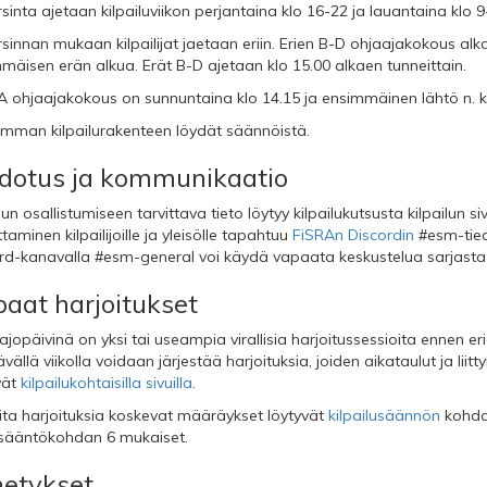
rsinta ajetaan kilpailuviikon perjantaina klo 16-22 ja lauantaina klo 9
rsinnan mukaan kilpailijat jaetaan eriin. Erien B-D ohjaajakokous al
mäisen erän alkua. Erät B-D ajetaan klo 15.00 alkaen tunneittain.
A ohjaajakokous on sunnuntaina klo 14.15 ja ensimmäinen lähtö n. kl
mman kilpailurakenteen löydät säännöistä.
dotus ja kommunikaatio
lun osallistumiseen tarvittava tieto löytyy kilpailukutsusta kilpailun siv
taminen kilpailijoille ja yleisölle tapahtuu
FiSRAn Discordin
#esm-tiedo
rd-kanavalla #esm-general voi käydä vapaata keskustelua sarjasta j
aat harjoitukset
ajopäivinä on yksi tai useampia virallisia harjoitussessioita ennen eri
vällä viikolla voidaan järjestää harjoituksia, joiden aikataulut ja liit
vät
kilpailukohtaisilla sivuilla
.
ta harjoituksia koskevat määräykset löytyvät
kilpailusäännön
kohdas
sääntökohdan 6 mukaiset.
etykset