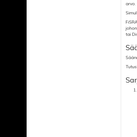
arvo.
Simul
FiSRA
johon
tai Di
Sä
Säänn
Tutus
Sar