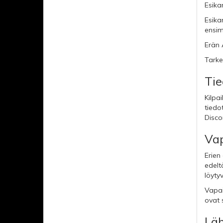
Esika
Esika
ensim
Erän 
Tarke
Tie
Kilpai
tiedot
Disco
Vap
Erien 
edeltä
löyty
Vapai
ovat 
Läh