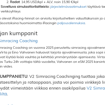
Radat
: 14,95 USD/kpl + ALV, noin 15,90 €/kpl
Soveltuva simulaattorilaitteisto:
järjestelmävaatimukset
täyttävä tie
verkkoyhteys
ä olevat iRacing-hinnat on arvioitu kirjoitushetken valuuttakurssin j
täisostoksina huomioimatta iRacingin
paljousalennuksia
.
jan kumppanit
Simracing Coaching
mracing Coaching on vuonna 2025 perustettu simracing ajovalmennus
 Virta ja Eino Vahvanen haluavat tarjota ajovalmennusta, joka sopii into
vat löytää lisää vauhtia ja kehittää ymmärrystään ajamisesta. Vi
s Turku 24h voittajia tältä vuodelta, Vahvanen on eSM 2025 karsinta
in viides.
UMPPANIETU
: V2 Simracing Coachinging tuottaa joka
ataesittelyn ja rataoppaan, josta voi poimia vinkkejä li
öydät viimeistään viikkoa ennen osakilpailua
V2 Simra
liltä
.