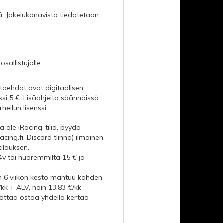
ä. Jakelukanavista tiedotetaan
sallistujalle
ihtoehdot ovat digitaalisen
nssi 5 €. Lisäohjeita säännöissä.
heilun lisenssi.
ä ole iRacing-tiliä, pyydä
cing.fi
, Discord tlinna) ilmainen
tilauksen.
v tai nuoremmilta 15 € ja
oin 6 viikon kesto mahtuu kahden
kk + ALV, noin 13,83 €/kk
nattaa ostaa yhdellä kertaa