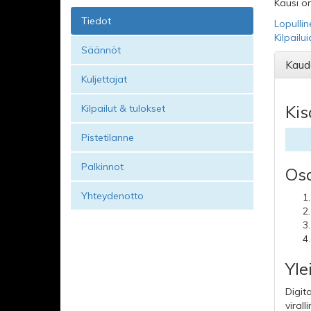
Kausi on
Tiedot
Lopullin
Kilpailu
Säännöt
Kaud
Kuljettajat
Kis
Kilpailut & tulokset
Pistetilanne
Palkinnot
Osa
Yhteydenotto
Yle
Digit
viral