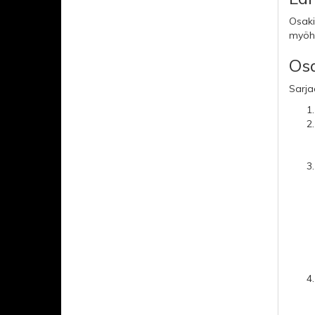
Osaki
myöh
Osa
Sarja