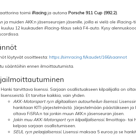
aattorina toimii
iRacing
ja autona
Porsche 911 Cup (992.2)
.
n ja muiden AKK:n jäsenseurojen jäsenille, joilla ei vielä ole iRacing-t
 kuuluu 12 kuukauden iRacing-tilaus sekä F4-auto. Kysy alennuskoodi
scordissa.
ännöt
öt löytyvät osoitteesta:
https://simracing.fi/kaudet/166/saannot
tu sääntöihin ennen ilmoittautumista.
jailmoittautuminen
Hanki tarvittava lisenssi. Sarjaan osallistuakseen kilpailijalla on ol
lisensseistä. Et tarvitse kaikkia, vain yhden.
AKK-Motorsport ry:n digitaalisen autourheilun lisenssi.
Lisenssin
hankitaan KITI-järjestelmästä. Järjestelmään päästäkseen ja 
oltava FiSRA:n tai jonkin muun AKK:n jäsenseuran jäsen.
Jokin muu AKK-Motorsport ry:n kilpailijalisenssi.
Ilmoittaja- tai
kelpaa sarjaan osallistumiseen.
SEUL ry:n pelaajalisenssi.
Lisenssi maksaa 5 euroa ja se hank