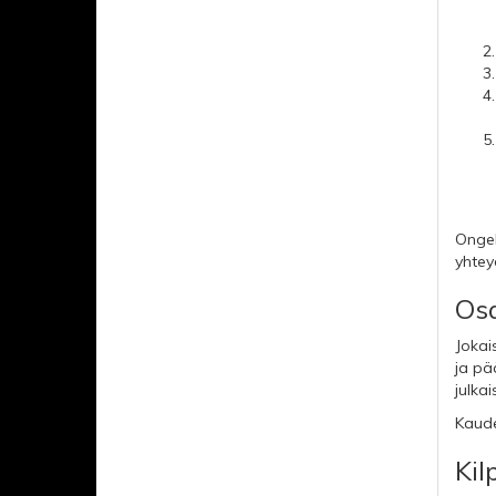
Ongel
yhtey
Osa
Jokai
ja pää
julka
Kaudel
Kil