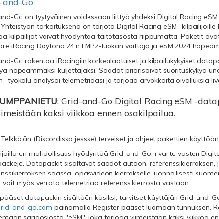
d-and-Go
and-Go on tyytyväinen voidessaan liittyä yhdeksi Digital Racing eSM
 Yhteistyön tarkoituksena on tarjota Digital Racing eSM -kilpailijoill
töä kilpailijat voivat hyödyntää taitotasosta riippumatta. Paketit ova
ore iRacing Daytona 24:n LMP2-luokan voittaja ja eSM 2024 hopeamit
and-Go rakentaa iRacingiin korkealaatuiset ja kilpailukykyiset datapak
tyä nopeammaksi kuljettajaksi. Säädöt priorisoivat suorituskykyä un
 -työkalu analysoi telemetriaasi ja tarjoaa arvokkaita oivalluksia liv
UMPPANIETU
: Grid-and-Go Digital Racing eSM -datap
iimeistään kaksi viikkoa ennen osakilpailua.
 Telkkälän (Discordissa jessse) terveiset ja ohjeet pakettien käyttöön
ilijoilla on mahdollisuus hyödyntää Grid-and-Go:n varta vasten Digit
ackeja. Datapackit sisältävät säädöt autoon, referenssikierroksen, jo
enssikierroksen säässä, opasvideon kierrokselle luonnollisesti suom
a voit myös verrata telemetriaa referenssikierrosta vastaan.
 pääset datapackin sisältöön käsiksi, tarvitset käyttäjän Grid-and-
grid-and-go.com
painamalla Register pääset luomaan tunnuksen. Re
semaan sarjaosiosta "eSM", joka tarjoaa viimeistään kaksi viikkoa en