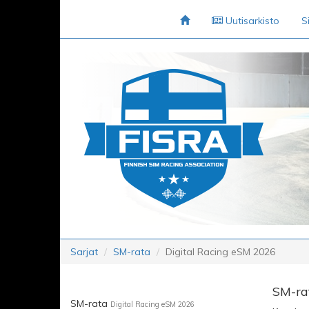
Uutisarkisto
S
Sarjat
SM-rata
Digital Racing eSM 2026
SM-ra
SM-rata
Digital Racing eSM 2026