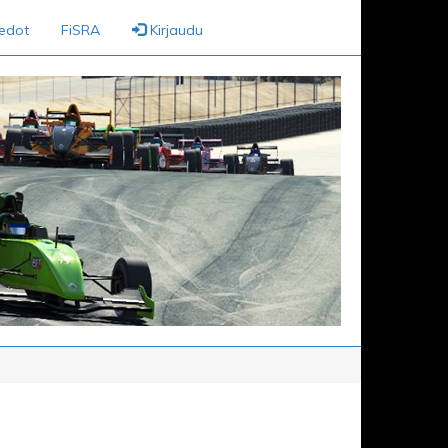
iedot
FiSRA
Kirjaudu