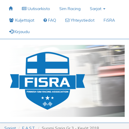
Uutisarkisto
Sim Racing
Sarjat
Kuljettajat
FAQ
Yhteystiedot
FiSRA
Kirjaudu
Sarjat
F.A.S.T.
Suomi Sarja Gr.3 - Kevät 2018