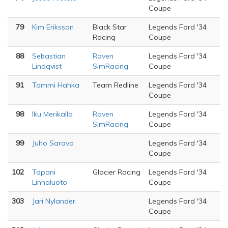
Coupe
79
Kim Eriksson
Black Star
Legends Ford '34
Racing
Coupe
88
Sebastian
Raven
Legends Ford '34
Lindqvist
SimRacing
Coupe
91
Tommi Hahka
Team Redline
Legends Ford '34
Coupe
98
Iku Merikalla
Raven
Legends Ford '34
SimRacing
Coupe
99
Juho Saravo
Legends Ford '34
Coupe
102
Tapani
Glacier Racing
Legends Ford '34
Linnaluoto
Coupe
303
Jari Nylander
Legends Ford '34
Coupe