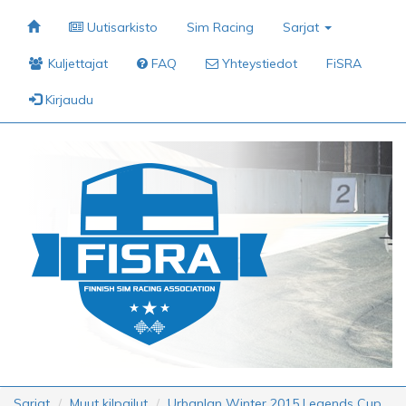
Uutisarkisto
Sim Racing
Sarjat
Kuljettajat
FAQ
Yhteystiedot
FiSRA
Kirjaudu
Sarjat
Muut kilpailut
Urbanlan Winter 2015 Legends Cup