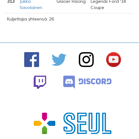
313
Jukka
Glacier Racing
Legends Ford '34
Savolainen
Coupe
Kuljettajia yhteensä: 26