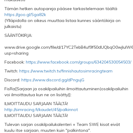
Tämän hetken autopareja pääsee tarkastelemaan täältä
https://goo.gl/Sga82k
(Ylläpidolla on oikeus muuttaa listaa kunnes sääntökirja on
julkaistu)
SÄÄNTÖKIRJA:
www.drive.google.com/file/d/17YC2TebB4uf9f50dUQbqO0wjIuIW
usp=sharing
Facebook:
https://www.facebook.com/groups/634204530054503/
Twitch:
https://www.twitch.tv/finnishautosimracingteam
Discord:
https://www.discord.gg/dPngujG
FisRa[Sarjaan ja osakilpailuihin ilmoittautuminen(osakilpailuihin
voi ilmoittautua kun ne on lisätty)]:
ILMOITTAUDU SARJAAN TÄÄLTÄ!
http://simracing.fi/kaudet/45/palkinnot
ILMOITTAUDU SARJAAN TÄÄLTÄ!
Tulevan sarjan osakilpailukalenteri + Team SWE kisat eivät
kuulu itse sarjaan, muuten kuin "palkintona".