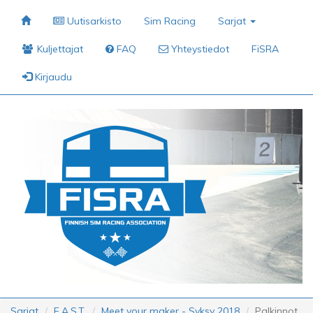
Uutisarkisto
Sim Racing
Sarjat
Kuljettajat
FAQ
Yhteystiedot
FiSRA
Kirjaudu
Sarjat
F.A.S.T.
Meet your maker - Syksy 2018
Palkinnot