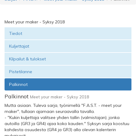
Meet your maker - Syksy 2018
Tiedot
Kuljettajat
Kilpailut & tulokset
Pistetilanne
Palkinnot
Palkinnot
Meet your maker - Syksy 2018
Mutta asiaan. Tuleva sarja, työnimellä "F.A.S.T. - meet your
maker", tullaan ajamaan seuraavalla tavalla.
- "Kukin kuljettaja valitsee yhden tallin (valmistajan), jonka
autoilla (GR3 ja GR4) ajaa koko kauden." Syksyn sarja koostuu
kahdesta osuudesta (GR4 ja GR3) alla olevan kalenterin
mukaisesti