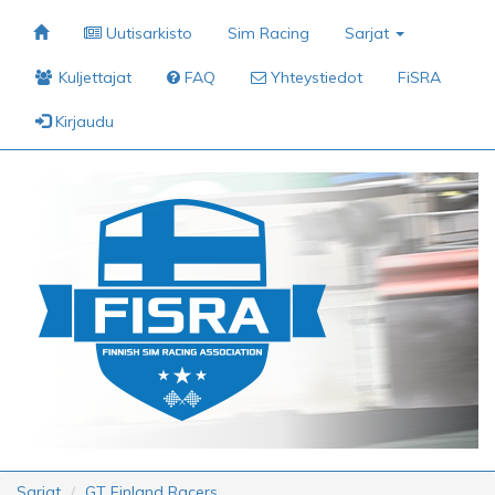
Uutisarkisto
Sim Racing
Sarjat
Kuljettajat
FAQ
Yhteystiedot
FiSRA
Kirjaudu
Sarjat
GT Finland Racers