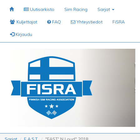
Uutisarkisto
Sim Racing
Sarjat
Kuljettajat
FAQ
Yhteystiedot
FiSRA
Kirjaudu
Sarjat
F.A.S.T.
"FAST' N Loud" 2018