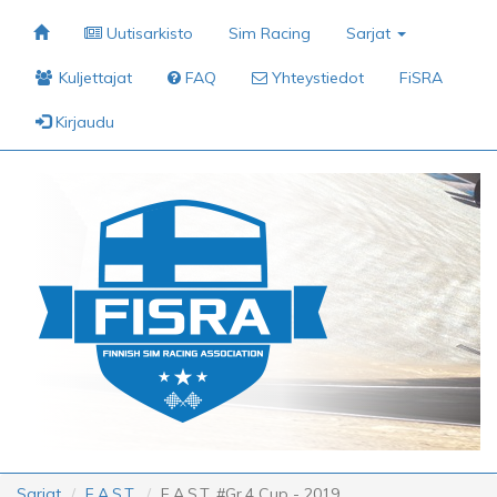
Uutisarkisto
Sim Racing
Sarjat
Kuljettajat
FAQ
Yhteystiedot
FiSRA
Kirjaudu
Sarjat
F.A.S.T.
F.A.S.T. #Gr.4 Cup - 2019