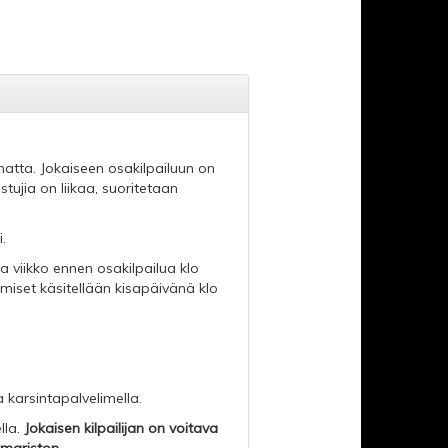
matta. Jokaiseen osakilpailuun on
istujia on liikaa, suoritetaan
.
 viikko ennen osakilpailua klo
umiset käsitellään kisapäivänä klo
 karsintapalvelimella.
lla.
Jokaisen kilpailijan on voitava