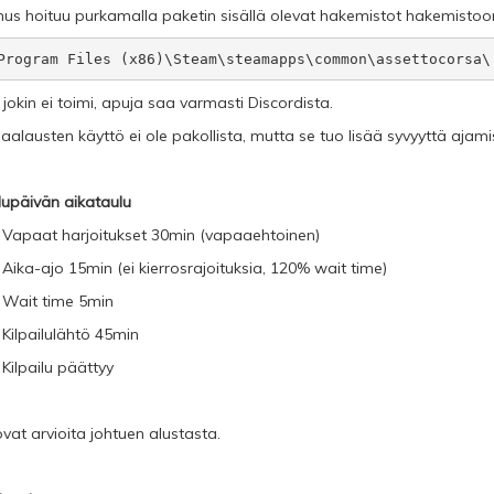
us hoituu purkamalla paketin sisällä olevat hakemistot hakemistoo
Program Files (x86)\Steam\steamapps\common\assettocorsa\
i jokin ei toimi, apuja saa varmasti Discordista.
Maalausten käyttö ei ole pakollista, mutta se tuo lisää syvyyttä ajami
ilupäivän aikataulu
 Vapaat harjoitukset 30min (vapaaehtoinen)
 Aika-ajo 15min (ei kierrosrajoituksia, 120% wait time)
 Wait time 5min
 Kilpailulähtö 45min
 Kilpailu päättyy
ovat arvioita johtuen alustasta.