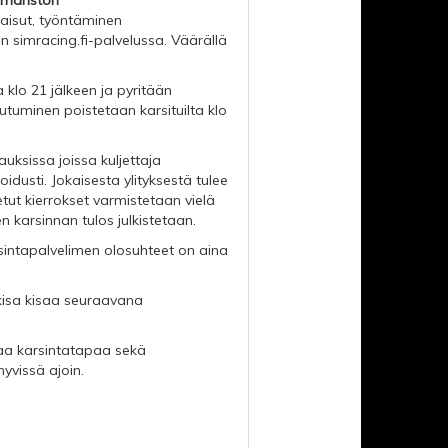
omariston
aisut, työntäminen
en simracing.fi-palvelussa. Väärällä
klo 21 jälkeen ja pyritään
utuminen poistetaan karsituilta klo
uksissa joissa kuljettaja
idusti. Jokaisesta ylityksestä tulee
jetut kierrokset varmistetaan vielä
en karsinnan tulos julkistetaan.
rsintapalvelimen olosuhteet on aina
äkisa kisaa seuraavana
aa karsintatapaa sekä
yvissä ajoin.