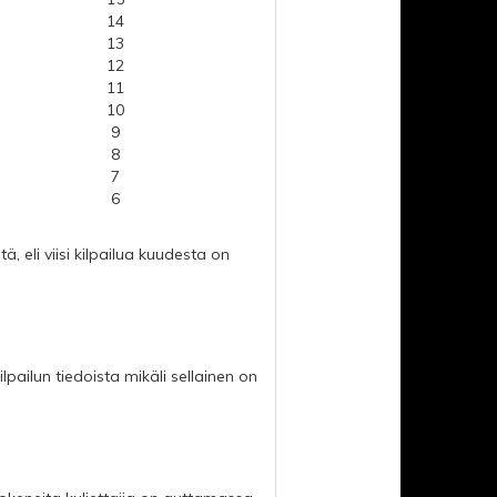
14
13
12
11
10
9
8
7
6
, eli viisi kilpailua kuudesta on
lpailun tiedoista mikäli sellainen on