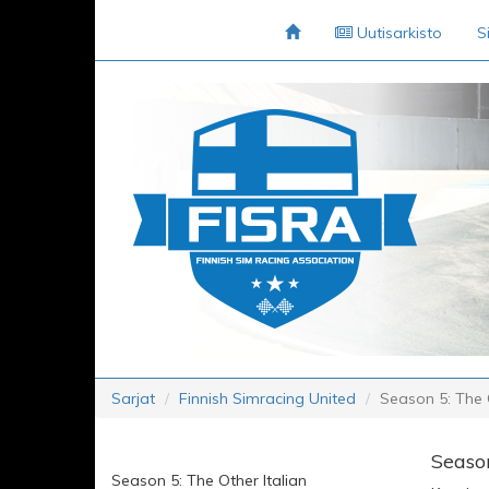
Uutisarkisto
S
Sarjat
Finnish Simracing United
Season 5: The O
Season
Season 5: The Other Italian