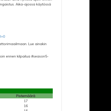
angaistus. Aika-ajossa käytössä
l=0
ttorimaailmaan. Lue ainakin
join ennen kilpailua #season5-
Pistemäärä
17
16
15