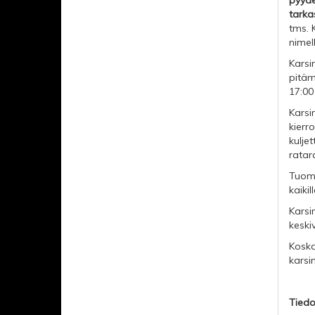
pyyde
tarka
tms. 
nimel
Karsi
pitäm
17:00
Karsi
kierr
kulje
ratar
Tuoma
kaikil
Karsi
keski
Koska
karsi
Tiedo