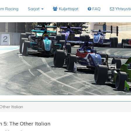
im Racing
Sarjat
Kuljettajat
FAQ
Yhteyst
ther Italian
 5: The Other Italian