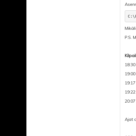
Asenn
C:\
Mikäl
P.S. 
Kilpa
18:30
19:00
19:17
19:22
20:07
Ajat 