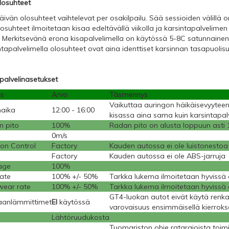
osuhteet
äivän olosuhteet vaihtelevat per osakilpailu. Sää sessioiden välillä
osuhteet ilmoitetaan kisaa edeltävällä viikolla ja karsintapalvelime
. Merkitsevänä erona kisapalvelimella on käytössä 5-8C satunnainen 
ntapalvelimella olosuhteet ovat aina identtiset karsinnan tasapuolis
palvelinasetukset
s
Arvo
Täsmennys
Vaikuttaa auringon häikäisevyyteen,
naika
12:00 - 16:00
kisassa aina sama kuin karsintapal
 pito
100%
Radan pito on alusta loppuun asti
0m/s
ion Control
Factory
Kauden autossa ei ole luistonestoa
Factory
Kauden autossa ei ole ABS-jarruja
age
100%
rate
100% +/- 50%
Tarkka lukema ilmoitetaan hyvissä a
wear rate
100% +/- 50%
Tarkka lukema ilmoitetaan hyvissä a
GT4-luokan autot eivät käytä renk
aanlämmittimet
EI
käytössä
varovaisuus ensimmäisellä kierrokse
ö
Lähtöruudukosta
Tuomariston ohje ratarajoista toim