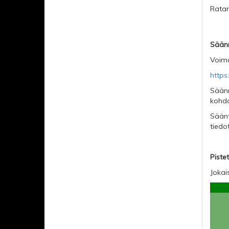
Ratar
Sään
Voima
https
Säänn
kohda
Säänt
tiedo
Piste
Jokai