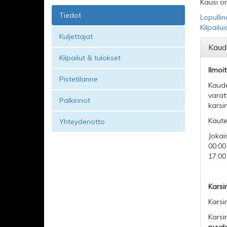
Kausi on
Tiedot
Lopullin
Kilpailu
Kuljettajat
Kaud
Kilpailut & tulokset
Ilmoi
Pistetilanne
Kaude
varatt
Palkinnot
karsin
Kaute
Yhteydenotto
Jokai
00:00
17:00
Karsi
Karsi
Karsi