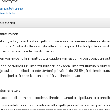
 päättynyt!
en pistetilanne
iden tulokset
en tiedot
ttautuminen
lle hyväksytään kaikki kuljettajat lisenssiin tai menneisyyteen katso
u tilaa 23 kilpailijalle sekä yhdelle striimaajalle. Mikäli kilpailuun osall
ta-ajo kilpailua edeltävällä viikolla.
en voi myös jälki-ilmoittautua kauden viimeiseen kilpailupäivään asti
seen osakilpailuun ilmoittaudutaan erikseen. Ilmoittautuminen aukeaa
 ja sulkeutuu kilpailua edeltävänä päivänä klo 23:59. Jälki-ilmoittaut
 asti, jonka jälkeen kisaan ei enää voi ilmoittautua.
ntamenettely
ntaan osallistuminen tapahtuu ilmoittautumalla kilpailuun ja ajamalla
nta suoritetaan karsintapalvelimella ajettujen kierrosaikojen perustee