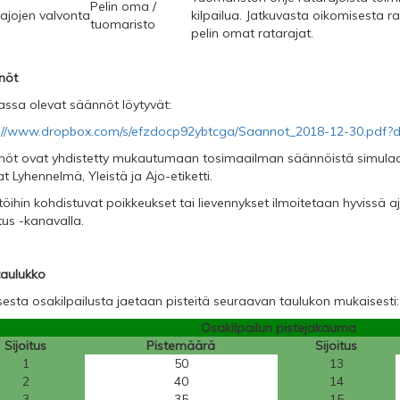
Pelin oma /
ajojen valvonta
kilpailua. Jatkuvasta oikomisesta r
tuomaristo
pelin omat ratarajat.
nöt
ssa olevat säännöt löytyvät:
://www.dropbox.com/s/efzdocp92ybtcga/Saannot_2018-12-30.pdf?d
öt ovat yhdistetty mukautumaan tosimaailman säännöistä simulaa
t Lyhennelmä, Yleistä ja Ajo-etiketti.
öihin kohdistuvat poikkeukset tai lievennykset ilmoitetaan hyvissä a
tus -kanavalla.
taulukko
sesta osakilpailusta jaetaan pisteitä seuraavan taulukon mukaisesti:
Osakilpailun pistejakauma
Sijoitus
Pistemäärä
Sijoitus
1
50
13
2
40
14
3
35
15