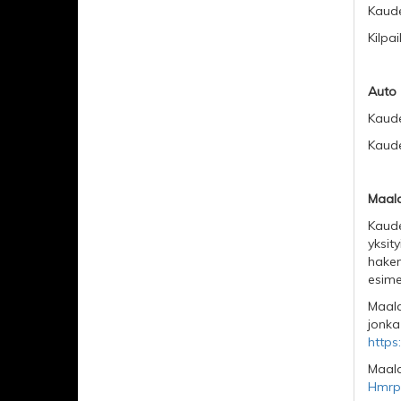
Kaude
Kilpa
Auto
Kaude
Kaude
Maal
Kaude
yksity
hake
esime
Maala
jonka
https
Maala
Hmrp