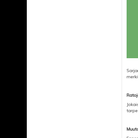
Sarja
merki
Ratoje
Jokai
tarpee
Muut