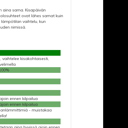
 on aina sama. Kisapäivän
n olosuhteet ovat lähes samat kuin
lämpötilan vaihtelu, kun
uuden nimissä.
 vaihtelee kisakohtaisesti,
velimella
 100%
join ennen kilpailua
join ennen kilpailua
aanlämmittimiä - muistakaa
lla!
itetaan aina hyvissä ajoin ennen