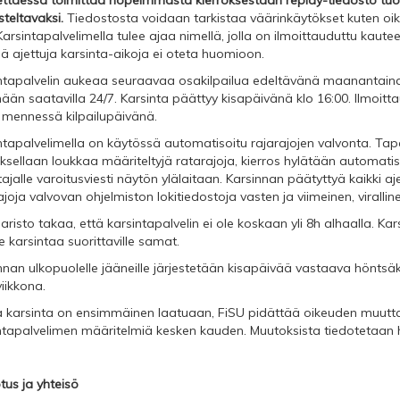
ttäessä toimittaa nopeimmasta kierroksestaan replay-tiedosto tu
steltavaksi.
Tiedostosta voidaan tarkistaa väärinkäytökset kuten oik
Karsintapalvelimella tulee ajaa nimellä, jolla on ilmoittauduttu kaute
lä ajettuja karsinta-aikoja ei oteta huomioon.
ntapalvelin aukeaa seuraavaa osakilpailua edeltävänä maanantaina 
ään saatavilla 24/7. Karsinta päättyy kisapäivänä klo 16:00. Ilmoitta
 mennessä kilpailupäivänä.
ntapalvelimella on käytössä automatisoitu rajarajojen valvonta. Tapa
oksellaan loukkaa määriteltyjä ratarajoja, kierros hylätään automatiso
ttajalle varoitusviesti näytön ylälaitaan. Karsinnan päätyttyä kaikki a
ajoja valvovan ohjelmiston lokitiedostoja vasten ja viimeinen, virallin
risto takaa, että karsintapalvelin ei ole koskaan yli 8h alhaalla. Ka
le karsintaa suorittaville samat.
nnan ulkopuolelle jääneille järjestetään kisapäivää vastaava hönts
viikkona.
 karsinta on ensimmäinen laatuaan, FiSU pidättää oikeuden muutt
ntapalvelimen määritelmiä kesken kauden. Muutoksista tiedotetaan h
tus ja yhteisö