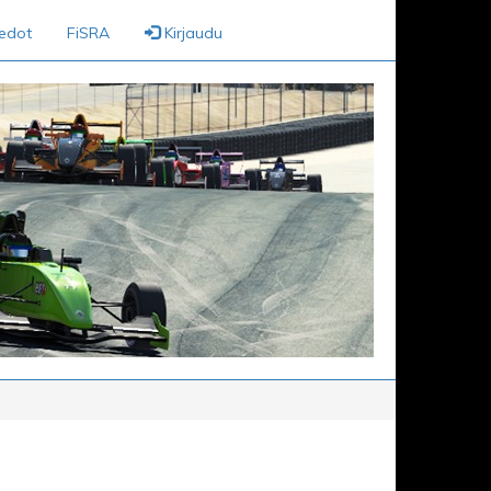
iedot
FiSRA
Kirjaudu