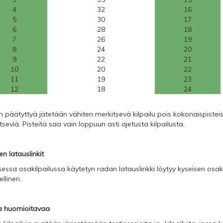
4
32
16
5
30
17
6
28
18
7
26
19
8
24
20
9
22
21
10
20
22
11
19
23
12
18
24
n päätyttyä jätetään vähiten merkitsevä kilpailu pois kokonaispisteistä
tseviä. Pisteitä saa vain loppuun asti ajetusta kilpailusta.
n latauslinkit
sessa osakilpailussa käytetyn radan latauslinkki löytyy kyseisen osaki
llinen.
a huomioitavaa