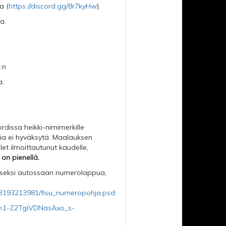
a (
https://discord.gg/8r7kyHw
).
a.
:n
a.
dissa heikki-nimimerkille
ia ei hyväksytä. Maalauksen
t ilmoittautunut kaudelle,
on pienellä.
miseksi autossaan numerolappua,
3193213981/fisu_numeropohja.psd
id=1-Z2TgiVDNasAxo_s-