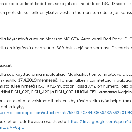
n aikana tärkeät tiedotteet sekä jälkipeli hoidetaan FiSU Discordiss
ilun protestit käsitellään yksityisviestein tuomariston edustajan kanss
lla käytettävä auto on Maserati MC GT4. Auto vaatii Red Pack -DLC
lla on käytössä open setup. Säätövinkkejä saa varmasti Discordist
aukset
lla saa käyttää omia maalauksia. Maalaukset on toimitettava Discor
isviestillä
17.4.2019 mennessä
. Tämän jälkeen toimitettuja maalauks
misto
tulee nimetä
FiSU_XYZ-muotoon, jossa XYZ on numero, jolla ole
rkiksi FiSU_028, FiSU_420 ja FiSU_007.
HUOM! FiSU-sanassa i-kirjain 
usten osalta toivoisimme ihmisten käyttävän striimityön helpotta
 pohja löytyy:
://cdn.discordapp.com/attachments/554394078490656782/56270195
ukset on ladattavissa osoitteesta:
https://drive.google.com/open?
ntDsjVF6q-D