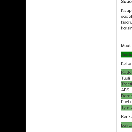
Sääol
Kisap
sääol
kisan
karsi
Muut 
Asetu
Kello
Radan
Tuuli
Tract
ABS
Dam
Fuel 
Tyre 
Renk
Läht