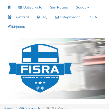
Uutisarkisto
Sim Racing
Sarjat
Kuljettajat
FAQ
Yhteystiedot
FiSRA
Kirjaudu
Sarjat
PRCF Esports
2019 / iRacing