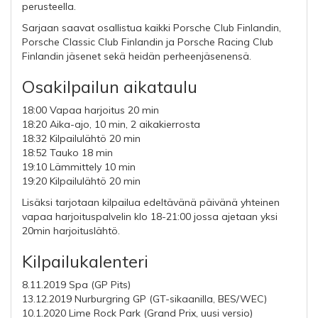
perusteella.
Sarjaan saavat osallistua kaikki Porsche Club Finlandin,
Porsche Classic Club Finlandin ja Porsche Racing Club
Finlandin jäsenet sekä heidän perheenjäsenensä.
Osakilpailun aikataulu
18:00 Vapaa harjoitus 20 min
18:20 Aika-ajo, 10 min, 2 aikakierrosta
18:32 Kilpailulähtö 20 min
18:52 Tauko 18 min
19:10 Lämmittely 10 min
19:20 Kilpailulähtö 20 min
Lisäksi tarjotaan kilpailua edeltävänä päivänä yhteinen
vapaa harjoituspalvelin klo 18-21:00 jossa ajetaan yksi
20min harjoituslähtö.
Kilpailukalenteri
8.11.2019 Spa (GP Pits)
13.12.2019 Nurburgring GP (GT-sikaanilla, BES/WEC)
10.1.2020 Lime Rock Park (Grand Prix, uusi versio)