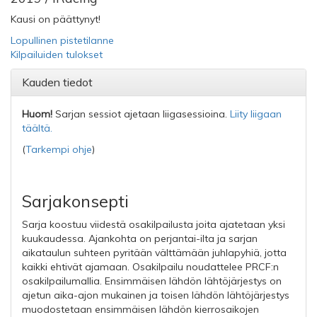
Kausi on päättynyt!
Lopullinen pistetilanne
Kilpailuiden tulokset
Kauden tiedot
Huom!
Sarjan sessiot ajetaan liigasessioina.
Liity liigaan
täältä.
(
Tarkempi ohje
)
Sarjakonsepti
Sarja koostuu viidestä osakilpailusta joita ajatetaan yksi
kuukaudessa. Ajankohta on perjantai-ilta ja sarjan
aikataulun suhteen pyritään välttämään juhlapyhiä, jotta
kaikki ehtivät ajamaan. Osakilpailu noudattelee PRCF:n
osakilpailumallia. Ensimmäisen lähdön lähtöjärjestys on
ajetun aika-ajon mukainen ja toisen lähdön lähtöjärjestys
muodostetaan ensimmäisen lähdön kierrosaikojen