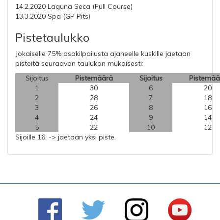
14.2.2020 Laguna Seca (Full Course)
13.3.2020 Spa (GP Pits)
Pistetaulukko
Jokaiselle 75% osakilpailusta ajaneelle kuskille jaetaan
pisteitä seuraavan taulukon mukaisesti:
Sijoitus
Pistemäärä
Sijoitus
Pistemää
1
30
6
20
2
28
7
18
3
26
8
16
4
24
9
14
5
22
10
12
Sijoille 16. -> jaetaan yksi piste.