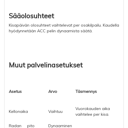
Sääolosuhteet
Kisapäivän olosuhteet vaihtelevat per osakilpailu. Kaudella
hyödynnetään ACC pelin dynaamista säätä.
Muut palvelinasetukset
Asetus
Arvo
Täsmennys
Vuorokauden aika
Kellonaika
Vaihtuu
vaihtelee per kisa.
Radan
pito
Dynaaminen