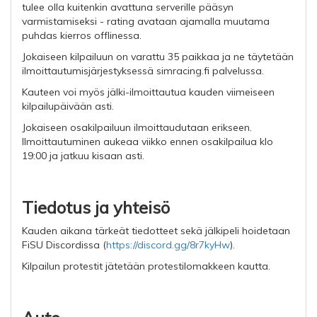
tulee olla kuitenkin avattuna serverille pääsyn
varmistamiseksi - rating avataan ajamalla muutama
puhdas kierros offlinessa.
Jokaiseen kilpailuun on varattu 35 paikkaa ja ne täytetään
ilmoittautumisjärjestyksessä simracing.fi palvelussa.
Kauteen voi myös jälki-ilmoittautua kauden viimeiseen
kilpailupäivään asti.
Jokaiseen osakilpailuun ilmoittaudutaan erikseen.
Ilmoittautuminen aukeaa viikko ennen osakilpailua klo
19:00 ja jatkuu kisaan asti.
Tiedotus ja yhteisö
Kauden aikana tärkeät tiedotteet sekä jälkipeli hoidetaan
FiSU Discordissa (
https://discord.gg/8r7kyHw
).
Kilpailun protestit jätetään protestilomakkeen kautta.