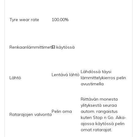
Tyre wear rate
100.00%
Renkaanlämmittimet
EI
käytössä
Lähdössä täysi
Lentävä lähtö
Lähtö
lämmittelykierros pelin
avustimella
Riittävän monesta
ylityksestä seuraa
Pelin oma
autom. rangaistus
Ratarajojen valvonta
kuten Stop n Go.
Aika-
ajossa käytössä pelin
omat ratarajat.