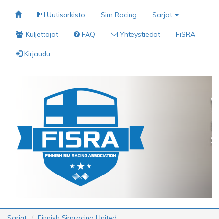
Uutisarkisto
Sim Racing
Sarjat
Kuljettajat
FAQ
Yhteystiedot
FiSRA
Kirjaudu
Sarjat
Finnish Simracing United