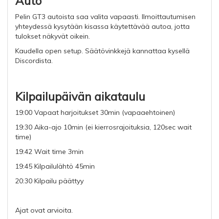
Auto
Pelin GT3 autoista saa valita vapaasti. Ilmoittautumisen
yhteydessä kysytään kisassa käytettävää autoa, jotta
tulokset näkyvät oikein.
Kaudella open setup. Säätövinkkejä kannattaa kysellä
Discordista.
Kilpailupäivän aikataulu
19:00 Vapaat harjoitukset 30min (vapaaehtoinen)
19:30 Aika-ajo 10min (ei kierrosrajoituksia, 120sec wait
time)
19:42 Wait time 3min
19:45 Kilpailulähtö 45min
20:30 Kilpailu päättyy
Ajat ovat arvioita.