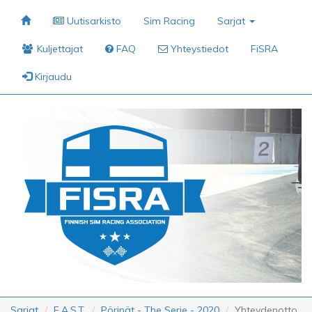
Uutisarkisto
Sim Racing
Sarjat
Kuljettajat
FAQ
Yhteystiedot
FiSRA
Kirjaudu
Sarjat
F.A.S.T.
Pörinät - The Serie - 2020
Yhteydenotto