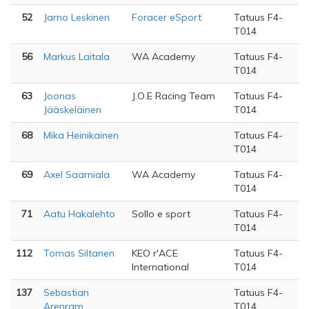
52
Jarno Leskinen
Foracer eSport
Tatuus F4-
T014
56
Markus Laitala
WA Academy
Tatuus F4-
T014
63
Joonas
J.O.E Racing Team
Tatuus F4-
Jääskeläinen
T014
68
Mika Heinikainen
Tatuus F4-
T014
69
Axel Saarniala
WA Academy
Tatuus F4-
T014
71
Aatu Hakalehto
Sollo e sport
Tatuus F4-
T014
112
Tomas Siltanen
KEO r'ACE
Tatuus F4-
International
T014
137
Sebastian
Tatuus F4-
Arenram
T014