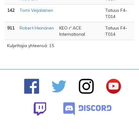
142
Tomi Veijalainen
Tatuus F4-
T014
911
Robert Heinänen
KEO r' ACE
Tatuus F4-
International
T014
Kuljettajia yhteensä: 15