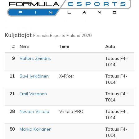
Kuljettajat
Formula Esports Finland 2020
#
Nimi
Tiimi
Auto
9
Valters Zviedris
Tatuus F4-
T014
11
Suvi Jyrkiäinen
X-R´cer
Tatuus F4-
T014
21
Emil Virtanen
Tatuus F4-
T014
28
Nestori Virtala
Virtala PRO
Tatuus F4-
T014
50
Marko Koiranen
Tatuus F4-
T014