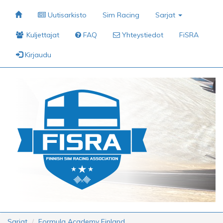
Uutisarkisto
Sim Racing
Sarjat
Kuljettajat
FAQ
Yhteystiedot
FiSRA
Kirjaudu
Sarjat
Formula Academy Finland