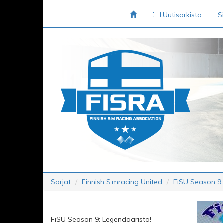
Uutisarkisto
S
Sarjat
Finnish Simracing United
FiSU Season 9:
FiSU Season 9: Legendaarista!