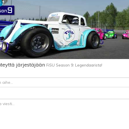
teyttä järjestäjään
FiSU Season 9: Legendaarista!