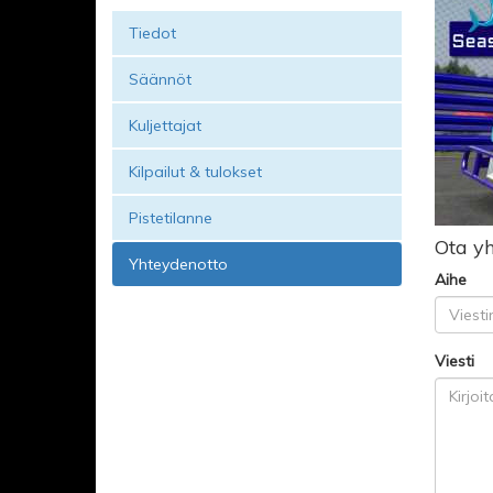
Tiedot
Säännöt
Kuljettajat
Kilpailut & tulokset
Pistetilanne
Ota yh
Yhteydenotto
Aihe
Viesti