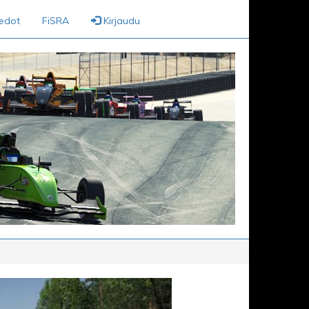
iedot
FiSRA
Kirjaudu