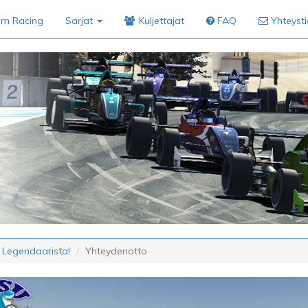
im Racing
Sarjat
Kuljettajat
FAQ
Yhteyst
 Legendaarista!
Yhteydenotto