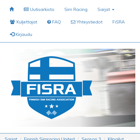
Uutisarkisto
Sim Racing
Sarjat
Kuljettajat
FAQ
Yhteystiedot
FiSRA
Kirjaudu
Sarjat
Finnish Simracing United
Season 3
Kilpailut