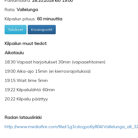
Päivämäärä:
28.10.2018 klo 19:00
Rata:
Vallelunga
Kilpailun pituus:
60 minuuttia
Tulokset
Kisaraportit
Kilpailun muut tiedot:
Aikataulu
18:30 Vapaat harjoitukset 30min (vapaaehtoinen)
19:00 Aika-ajo 15min (ei kierrosrajoituksia)
19:15 Wait time 5min
19:22 Kilpailulähtö 60min
20:22 Kilpailu päättyy
Radan latauslinkki
http://www.mediafire.com/file/r1g3cdogyo6y804/Vallelunga_all_32