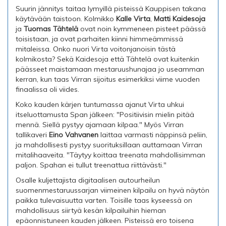
Suurin jännitys taitaa lymyillä pisteissä Kauppisen takana
käytävään taistoon. Kolmikko
Kalle Virta
,
Matti Kaidesoja
ja
Tuomas Tähtelä
ovat noin kymmeneen pisteet päässä
toisistaan, ja ovat parhaiten kiinni himmeämmissä
mitaleissa. Onko nuori Virta voitonjanoisin tästä
kolmikosta? Sekä Kaidesoja että Tähtelä ovat kuitenkin
päässeet maistamaan mestaruushunajaa jo useamman
kerran, kun taas Virran sijoitus esimerkiksi viime vuoden
finaalissa oli viides.
Koko kauden kärjen tuntumassa ajanut Virta uhkui
itseluottamusta Span jälkeen: "Positiivisin mielin pitää
mennä. Siellä pystyy ajamaan kilpaa." Myös Virran
tallikaveri
Eino Vahvanen
laittaa varmasti näppinsä peliin,
ja mahdollisesti pystyy suorituksillaan auttamaan Virran
mitalihaaveita. "Täytyy koittaa treenata mahdollisimman
paljon. Spahan ei tullut treenattua riittävästi."
Osalle kuljettajista digitaalisen autourheilun
suomenmestaruussarjan viimeinen kilpailu on hyvä näytön
paikka tulevaisuutta varten. Toisille taas kyseessä on
mahdollisuus siirtyä kesän kilpailuihin hieman
epäonnistuneen kauden jälkeen. Pisteissä ero toisena