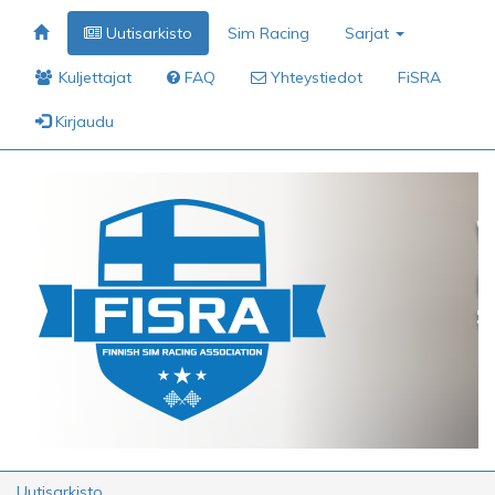
Uutisarkisto
Sim Racing
Sarjat
Kuljettajat
FAQ
Yhteystiedot
FiSRA
Kirjaudu
Uutisarkisto