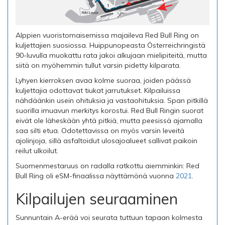
Alppien vuoristomaisemissa majaileva Red Bull Ring on
kuljettajien suosiossa. Huippunopeasta Österreichringistä
90-luvulla muokattu rata jakoi alkujaan mielipiteitä, mutta
siitä on myöhemmin tullut varsin pidetty kilparata.
Lyhyen kierroksen avaa kolme suoraa, joiden päässä
kuljettajia odottavat tiukat jarrutukset. Kilpailuissa
nähdäänkin usein ohituksia ja vastaohituksia. Span pitkillä
suorilla imuavun merkitys korostui. Red Bull Ringin suorat
eivät ole läheskään yhtä pitkiä, mutta peesissä ajamalla
saa silti etua. Odotettavissa on myös varsin leveitä
ajolinjoja, sillä asfaltoidut ulosajoalueet sallivat paikoin
reilut ulkoilut.
Suomenmestaruus on radalla ratkottu aiemminkin: Red
Bull Ring oli eSM-finaalissa näyttämönä vuonna
2021
.
Kilpailujen seuraaminen
Sunnuntain A-erää voi seurata tuttuun tapaan kolmesta