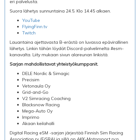
eri palvelusta.
Suora lähetys sunnuntaina 24.5. Klo 14.45 alkaen.
YouTube
FlyingFinn.t
v
Twitch
Lauantaina ajettavasta B-erästä on luvassa epävirallinen
lähetys. Linkin tähän löydät Discord-palvelimelta #esm-
kanavalta. Liity mukaan sivun alareunan linkistä.
Sarjan mahdollistavat yhteistyökumppanit.
DELE Nordic & Simagic
Precisim
Vetonaula Oy
Grid-and-Go
V2 Simracing Coaching
Blacksnow Racing
Mega-Auto Oy
Imprimo
Akaan keilahalli
Digital Racing eSM -sarjan järjestää Finnish Sim Racing
Association ry (FiSRA) ja sillä on AKK-Motorsport ry:n