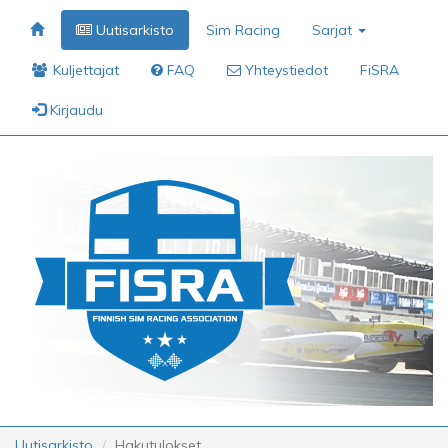
Uutisarkisto
Sim Racing
Sarjat
Kuljettajat
FAQ
Yhteystiedot
FiSRA
Kirjaudu
Uutisarkisto
Hakutulokset