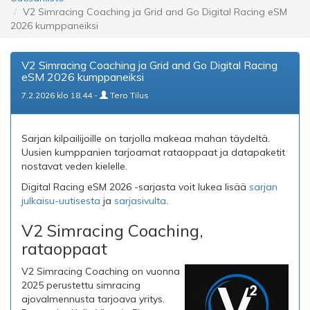
V2 Simracing Coaching ja Grid and Go Digital Racing eSM
2026 kumppaneiksi
V2 Simracing Coaching ja Grid and Go Digital Racing
eSM 2026 kumppaneiksi
7.2.2026 klo 18.44 -
Tero Tilus
Sarjan kilpailijoille on tarjolla makeaa mahan täydeltä.
Uusien kumppanien tarjoamat rataoppaat ja datapaketit
nostavat veden kielelle.
Digital Racing eSM 2026 -sarjasta voit lukea lisää
sarjan
julkaisu-uutisesta
ja
sarjasivulta
.
V2 Simracing Coaching,
rataoppaat
V2 Simracing Coaching on vuonna
2025 perustettu simracing
ajovalmennusta tarjoava yritys.