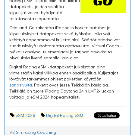
Racing eSM -kilpailijoille laadukkaat
datapaketit, joiden sisältöä
kilpailijat voivat hyödyntää
taitotasosta riippumatta.
Grid-and-Go rakentaa iRacingiin korkealaatuiset ja
kilpailukykyiset datapaketit sekä työkalun, jolla voit
kehittyä nopeammaksi kuljettajaksi. Säädöt priorisoivat
suorituskykyä unohtamatta ajettavuutta. Virtual Coach -
työkalu analysoi telemetriaasi ja tarjoaa arvokkaita
oivalluksia livenä samalla, kun ajat.
Digital Racing eSM -datapaketit julkaistaan aina
viimeistään kaksi viikkoa ennen osakilpailua. Kuljettajat
löytävät tarkemmat ohjeet pakettien käyttöön
sarjasivulta
. Paketit ovat Jesse Telkkälän käsialaa.
Telkkälä on tuore iRacing Daytona 24:n LMP2-luokan
voittaja ja eSM 2024 hopeamitalisti.
eSM 2026
Digital Racing eSM
V2 Simracing Coaching