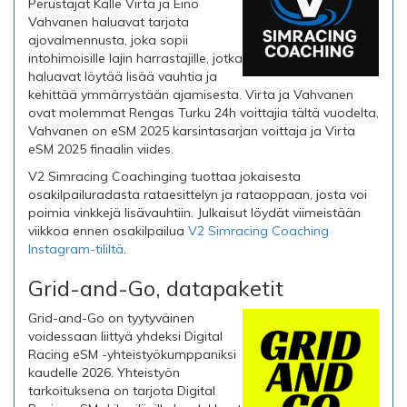
Perustajat Kalle Virta ja Eino
Vahvanen haluavat tarjota
ajovalmennusta, joka sopii
intohimoisille lajin harrastajille, jotka
haluavat löytää lisää vauhtia ja
kehittää ymmärrystään ajamisesta. Virta ja Vahvanen
ovat molemmat Rengas Turku 24h voittajia tältä vuodelta,
Vahvanen on eSM 2025 karsintasarjan voittaja ja Virta
eSM 2025 finaalin viides.
V2 Simracing Coachinging tuottaa jokaisesta
osakilpailuradasta rataesittelyn ja rataoppaan, josta voi
poimia vinkkejä lisävauhtiin. Julkaisut löydät viimeistään
viikkoa ennen osakilpailua
V2 Simracing Coaching
Instagram-tililtä
.
Grid-and-Go, datapaketit
Grid-and-Go on tyytyväinen
voidessaan liittyä yhdeksi Digital
Racing eSM -yhteistyökumppaniksi
kaudelle 2026. Yhteistyön
tarkoituksena on tarjota Digital