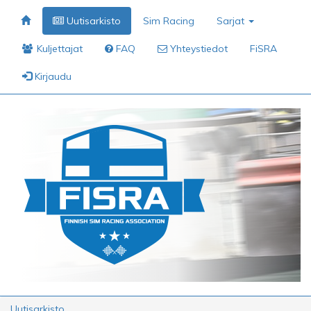
Uutisarkisto
Sim Racing
Sarjat
Kuljettajat
FAQ
Yhteystiedot
FiSRA
Kirjaudu
Uutisarkisto