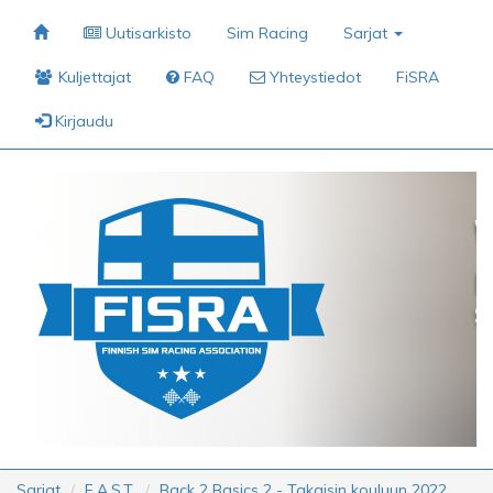
Uutisarkisto
Sim Racing
Sarjat
Kuljettajat
FAQ
Yhteystiedot
FiSRA
Kirjaudu
Sarjat
F.A.S.T.
Back 2 Basics 2 - Takaisin kouluun 2022