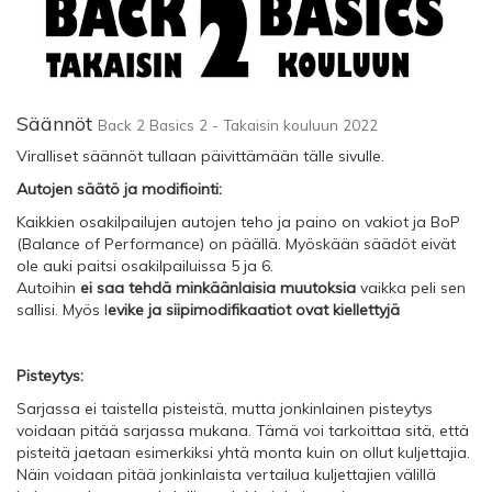
Säännöt
Back 2 Basics 2 - Takaisin kouluun 2022
Viralliset säännöt tullaan päivittämään tälle sivulle.
Autojen säätö ja modifiointi:
Kaikkien osakilpailujen autojen teho ja paino on vakiot ja BoP
(Balance of Performance) on päällä. Myöskään säädöt eivät
ole auki paitsi osakilpailuissa 5 ja 6.
Autoihin
ei saa tehdä minkäänlaisia muutoksia
vaikka peli sen
sallisi. Myös l
evike ja siipimodifikaatiot ovat kiellettyjä
Pisteytys:
Sarjassa ei taistella pisteistä, mutta jonkinlainen pisteytys
voidaan pitää sarjassa mukana. Tämä voi tarkoittaa sitä, että
pisteitä jaetaan esimerkiksi yhtä monta kuin on ollut kuljettajia.
Näin voidaan pitää jonkinlaista vertailua kuljettajien välillä