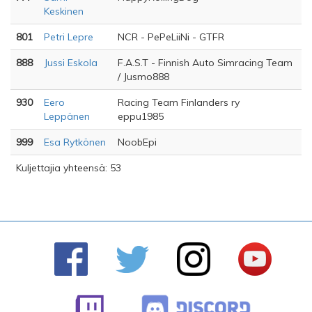
Keskinen
801
Petri Lepre
NCR - PePeLiiNi - GTFR
888
Jussi Eskola
F.A.S.T - Finnish Auto Simracing Team
/ Jusmo888
930
Eero
Racing Team Finlanders ry
Leppänen
eppu1985
999
Esa Rytkönen
NoobEpi
Kuljettajia yhteensä: 53