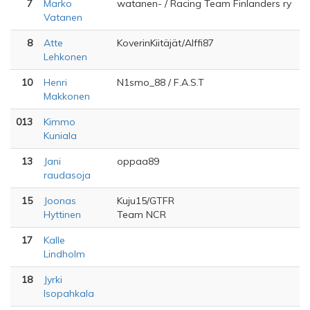
7
Marko
watanen- / Racing Team Finlanders ry
Vatanen
8
Atte
KoverinKiitäjät/Alffi87
Lehkonen
10
Henri
N1smo_88 / F.A.S.T
Makkonen
013
Kimmo
Kuniala
13
Jani
oppaa89
raudasoja
15
Joonas
Kuju15/GTFR
Hyttinen
Team NCR
17
Kalle
Lindholm
18
Jyrki
Isopahkala