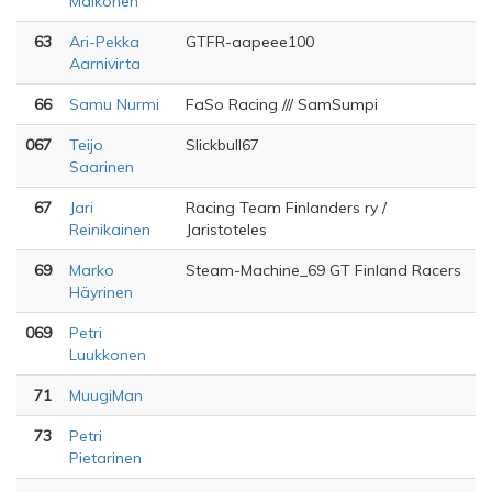
Mälkönen
63
Ari-Pekka
GTFR-aapeee100
Aarnivirta
66
Samu Nurmi
FaSo Racing /// SamSumpi
067
Teijo
Slickbull67
Saarinen
67
Jari
Racing Team Finlanders ry /
Reinikainen
Jaristoteles
69
Marko
Steam-Machine_69 GT Finland Racers
Häyrinen
069
Petri
Luukkonen
71
MuugiMan
73
Petri
Pietarinen