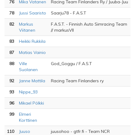
76
Mika Vatanen
Racing Team Finlanders Ry / Juuba-Juu
78
Jussi Saaristo
Saarju78 - F.A.S.T
82
Markus
F.A.S.T. - Finnish Auto Simracing Team
Viitanen
// markusVII
83
Heikki Rukkila
87
Matias Vainio
88
Ville
God_Goggu / F.A.S.T
Suolanen
92
Janne Mattila
Racing Team Finlanders ry
93
Nippe_93
96
Mikael Pölkki
99
Elmeri
Korttinen
110
Juuso
juusohoo - gtfr.fi - Team NCR