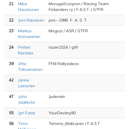
21
Mika
MorugaScorpion / Racing Team
Huuskonen
Finlanders ry / F.A.S.T. / GTFR
22
Joni Räisänen
joni--1986 F. A. S. T.
23
Markus
Moguzi / ASR / GTFR
Komulainen
24
Petteri
razer1024 / gtfr
Rantala
39
Atte
FFM Rallyvideos
Tahvanainen
42
Janne
Leinonen
47
Juha
Judevain
Jaakkola
55
Jyri Fatal
YourDestiny90
56
Timo
Temmo_MakLaren / F.A.S.T