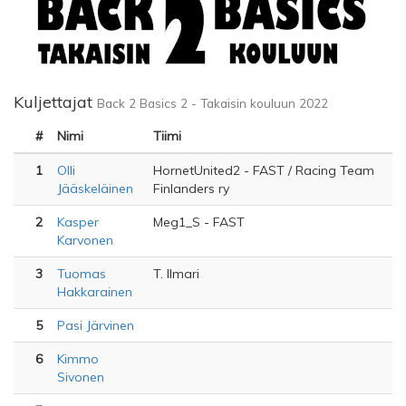
Kuljettajat
Back 2 Basics 2 - Takaisin kouluun 2022
#
Nimi
Tiimi
1
Olli
HornetUnited2 - FAST / Racing Team
Jääskeläinen
Finlanders ry
2
Kasper
Meg1_S - FAST
Karvonen
3
Tuomas
T. Ilmari
Hakkarainen
5
Pasi Järvinen
6
Kimmo
Sivonen