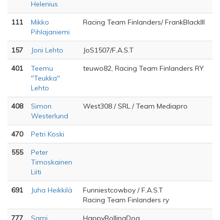
Helenius
111
Mikko
Racing Team Finlanders/ FrankBlackIII
Pihlajaniemi
157
Joni Lehto
JoS1507/F.A.S.T
401
Teemu
teuwo82, Racing Team Finlanders RY
"Teukka"
Lehto
408
Simon
West308 / SRL / Team Mediapro
Westerlund
470
Petri Koski
555
Peter
Timoskainen
Liiti
691
Juha Heikkilä
Funniestcowboy / F.A.S.T
Racing Team Finlanders ry
777
Sami
HappyRollingDog