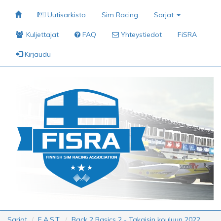
Uutisarkisto
Sim Racing
Sarjat
Kuljettajat
FAQ
Yhteystiedot
FiSRA
Kirjaudu
Sarjat
F.A.S.T.
Back 2 Basics 2 - Takaisin kouluun 2022