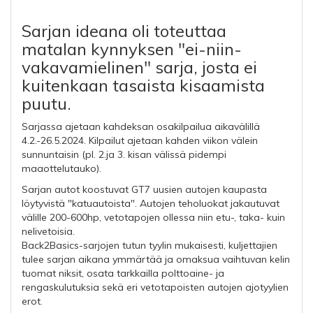
Sarjan ideana oli toteuttaa
matalan kynnyksen "ei-niin-
vakavamielinen" sarja, josta ei
kuitenkaan tasaista kisaamista
puutu.
Sarjassa ajetaan kahdeksan osakilpailua aikavälillä
4.2.-26.5.2024. Kilpailut ajetaan kahden viikon välein
sunnuntaisin (pl. 2.ja 3. kisan välissä pidempi
maaottelutauko).
Sarjan autot koostuvat GT7 uusien autojen kaupasta
löytyvistä "katuautoista". Autojen teholuokat jakautuvat
välille 200-600hp, vetotapojen ollessa niin etu-, taka- kuin
nelivetoisia.
Back2Basics-sarjojen tutun tyylin mukaisesti, kuljettajien
tulee sarjan aikana ymmärtää ja omaksua vaihtuvan kelin
tuomat niksit, osata tarkkailla polttoaine- ja
rengaskulutuksia sekä eri vetotapoisten autojen ajotyylien
erot.