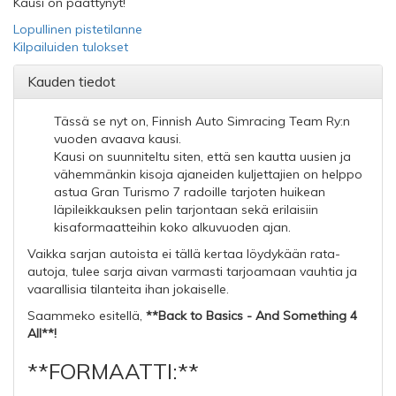
Kausi on päättynyt!
Lopullinen pistetilanne
Kilpailuiden tulokset
Kauden tiedot
Tässä se nyt on, Finnish Auto Simracing Team Ry:n
vuoden avaava kausi.
Kausi on suunniteltu siten, että sen kautta uusien ja
vähemmänkin kisoja ajaneiden kuljettajien on helppo
astua Gran Turismo 7 radoille tarjoten huikean
läpileikkauksen pelin tarjontaan sekä erilaisiin
kisaformaatteihin koko alkuvuoden ajan.
Vaikka sarjan autoista ei tällä kertaa löydykään rata-
autoja, tulee sarja aivan varmasti tarjoamaan vauhtia ja
vaarallisia tilanteita ihan jokaiselle.
Saammeko esitellä,
**Back to Basics - And Something 4
All**!
**FORMAATTI:**