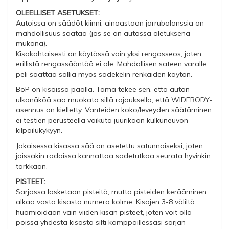
OLEELLISET ASETUKSET:
Autoissa on säädöt kiinni, ainoastaan jarrubalanssia on
mahdollisuus säätää (jos se on autossa oletuksena
mukana).
Kisakohtaisesti on käytössä vain yksi rengasseos, joten
erillistä rengassääntöä ei ole. Mahdollisen sateen varalle
peli saattaa sallia myös sadekelin renkaiden käytön.
BoP on kisoissa päällä. Tämä tekee sen, että auton
ulkonäköä saa muokata sillä rajauksella, että WIDEBODY-
asennus on kielletty. Vanteiden koko/leveyden säätäminen
ei testien perusteella vaikuta juurikaan kulkuneuvon
kilpailukykyyn.
Jokaisessa kisassa sää on asetettu satunnaiseksi, joten
joissakin radoissa kannattaa sadetutkaa seurata hyvinkin
tarkkaan.
PISTEET:
Sarjassa lasketaan pisteitä, mutta pisteiden kerääminen
alkaa vasta kisasta numero kolme. Kisojen 3-8 väliltä
huomioidaan vain viiden kisan pisteet, joten voit olla
poissa yhdestä kisasta silti kamppaillessasi sarjan