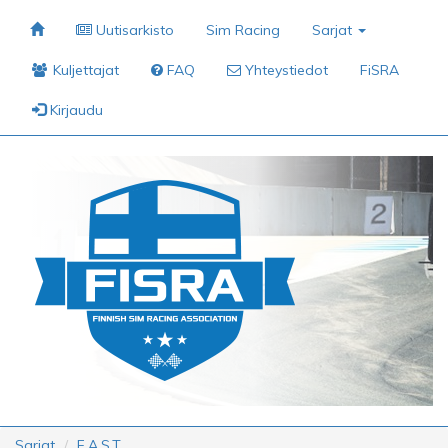
Uutisarkisto
Sim Racing
Sarjat
Kuljettajat
FAQ
Yhteystiedot
FiSRA
Kirjaudu
Sarjat
F.A.S.T.