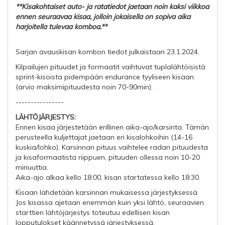
**Kisakohtaiset auto- ja ratatiedot jaetaan noin kaksi viikkoa
ennen seuraavaa kisaa, jolloin jokaisella on sopiva aika
harjoitella tulevaa komboa.**
Sarjan avauskisan kombon tiedot julkaistaan 23.1.2024.
Kilpailujen pituudet ja formaatit vaihtuvat tuplalähtöisistä
sprint-kisoista pidempään endurance tyyliseen kisaan
(arvio maksimipituudesta noin 70-90min).
----------------
LÄHTÖJÄRJESTYS:
Ennen kisaa järjestetään erillinen aika-ajo/karsinta. Tämän
perusteella kuljettajat jaetaan eri kisalohkoihin (14-16
kuskia/lohko). Karsinnan pituus vaihtelee radan pituudesta
ja kisaformaatista riippuen, pituuden ollessa noin 10-20
minuuttia.
Aika-ajo alkaa kello 18:00, kisan startatessa kello 18:30.
Kisaan lähdetään karsinnan mukaisessa järjestyksessä.
Jos kisassa ajetaan enemmän kuin yksi lähtö, seuraavien
starttien lähtöjärjestys toteutuu edellisen kisan
lopputulokset käännetyssä järjestyksessä.