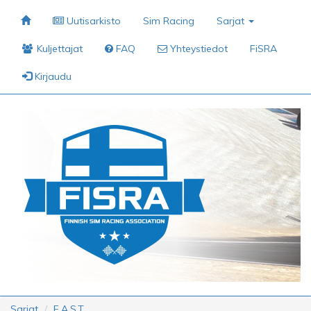
Uutisarkisto
Sim Racing
Sarjat
Kuljettajat
FAQ
Yhteystiedot
FiSRA
Kirjaudu
Sarjat
F.A.S.T.