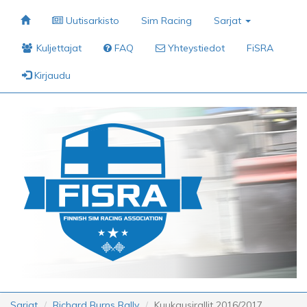
Uutisarkisto
Sim Racing
Sarjat
Kuljettajat
FAQ
Yhteystiedot
FiSRA
Kirjaudu
Sarjat
Richard Burns Rally
Kuukausirallit 2016/2017