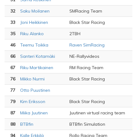
32
Saku Moilanen
SMRacing Team
33
Joni Heikkinen
Black Star Racing
35
Riku Alanko
2TBH
46
Teemu Toikka
Raven SimRacing
66
Santeri Kotamäki
NE-Rallyvideos
67
Riku Martikainen
RM Racing Team
76
Mikko Nurmi
Black Star Racing
77
Otto Puustinen
79
Kim Eriksson
Black Star Racing
87
Miika Juutinen
Juutinen virtual racing team
88
BTBfin
BTBfin Simulation
94
Kalle Erkkilä
Rollo Racing Team