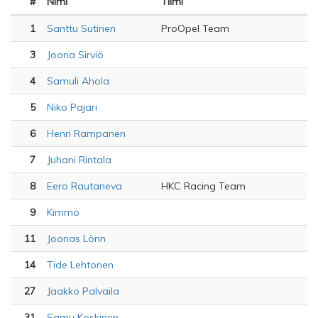
#
Nimi
Tiimi
1
Santtu Sutinen
ProOpel Team
3
Joona Sirviö
4
Samuli Ahola
5
Niko Pajari
6
Henri Rampanen
7
Juhani Rintala
8
Eero Rautaneva
HKC Racing Team
9
Kimmo
11
Joonas Lönn
14
Tide Lehtonen
27
Jaakko Palvaila
31
Samu Koskinen