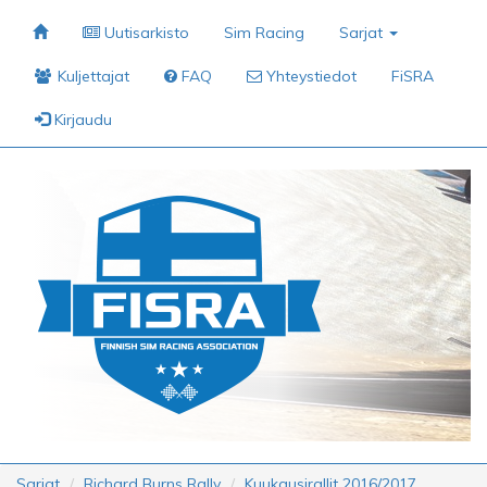
Uutisarkisto
Sim Racing
Sarjat
Kuljettajat
FAQ
Yhteystiedot
FiSRA
Kirjaudu
Sarjat
Richard Burns Rally
Kuukausirallit 2016/2017