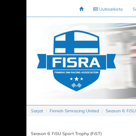
Uutisarkisto
S
Sarjat
Finnish Simracing United
Season 6: FiSU
Season 6: FiSU Sport Trophy (FiST)