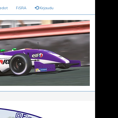
iedot
FiSRA
Kirjaudu