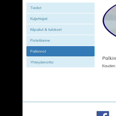
Tiedot
Kuljettajat
Kilpailut & tulokset
Pistetilanne
Palkinnot
Palki
Yhteydenotto
Kauden v