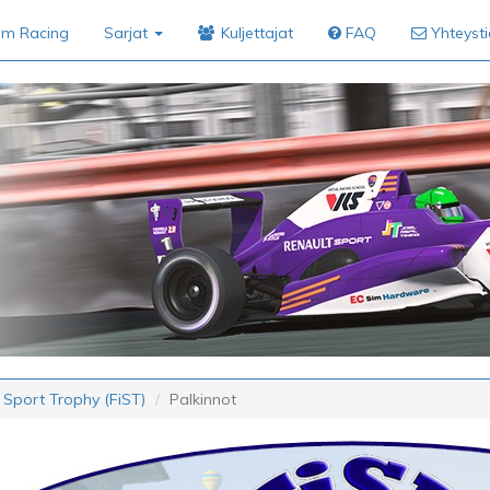
im Racing
Sarjat
Kuljettajat
FAQ
Yhteyst
 Sport Trophy (FiST)
Palkinnot