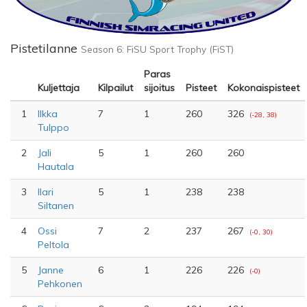
Pistetilanne
Season 6: FiSU Sport Trophy (FiST)
Paras
Kuljettaja
Kilpailut
sijoitus
Pisteet
Kokonaispisteet
1
Ilkka
7
1
260
326
(-28, 38)
Tulppo
2
Jali
5
1
260
260
Hautala
3
Ilari
5
1
238
238
Siltanen
4
Ossi
7
2
237
267
(-0, 30)
Peltola
5
Janne
6
1
226
226
(-0)
Pehkonen