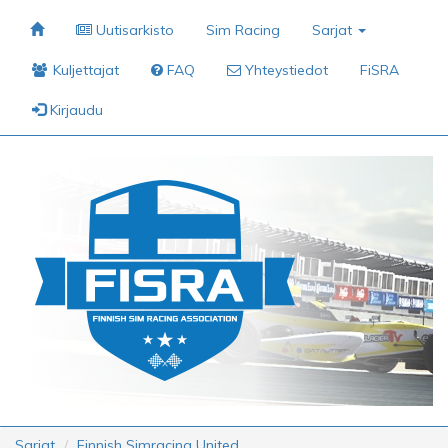
Uutisarkisto
Sim Racing
Sarjat
Kuljettajat
FAQ
Yhteystiedot
FiSRA
Kirjaudu
Sarjat
Finnish Simracing United