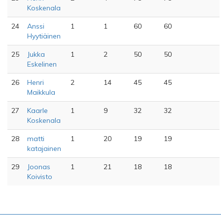
Koskenala
24
Anssi
1
1
60
60
Hyytiäinen
25
Jukka
1
2
50
50
Eskelinen
26
Henri
2
14
45
45
Maikkula
27
Kaarle
1
9
32
32
Koskenala
28
matti
1
20
19
19
katajainen
29
Joonas
1
21
18
18
Koivisto