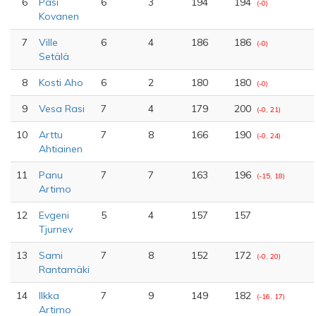
6
Pasi
6
3
194
194
(-0)
Kovanen
7
Ville
6
4
186
186
(-0)
Setälä
8
Kosti Aho
6
2
180
180
(-0)
9
Vesa Rasi
7
4
179
200
(-0, 21)
10
Arttu
7
8
166
190
(-0, 24)
Ahtiainen
11
Panu
7
7
163
196
(-15, 18)
Artimo
12
Evgeni
5
4
157
157
Tjurnev
13
Sami
7
8
152
172
(-0, 20)
Rantamäki
14
Ilkka
7
9
149
182
(-16, 17)
Artimo