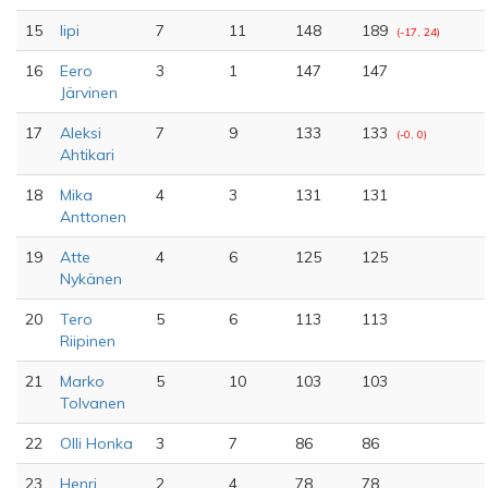
15
lipi
7
11
148
189
(-17, 24)
16
Eero
3
1
147
147
Järvinen
17
Aleksi
7
9
133
133
(-0, 0)
Ahtikari
18
Mika
4
3
131
131
Anttonen
19
Atte
4
6
125
125
Nykänen
20
Tero
5
6
113
113
Riipinen
21
Marko
5
10
103
103
Tolvanen
22
Olli Honka
3
7
86
86
23
Henri
2
4
78
78