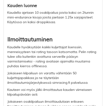
Kauden luonne
Kaudella ajetaan 10 osakilpailua joista kaksi on 2tunnin
mini-endurance kisoja joista jaetaan 1.25x sarjapisteet.
Käytössa on kaksi droppikisaa.
Ilmoittautuminen
Kaudelle hyväksytään kaikki kuljettajat lisenssiin,
menneisyyteen tai rating tasoon katsomatta. Pelin rating
tulee olla kuitenkin avattuna serverille pääsyn
varmistamiseksi - rating avataan ajamalla muutama
puhdas kierros offlinessa.
Jokaiseen kilpailuun on varattu vähintään 50
kuljettajapaikkaa ja ne täytetään
ilmoittautumisjärjestyksessä simracing.fi palvelussa.
Kauteen voi myös jälki-ilmoittautua kauden viimeiseen
kilpailupäivään asti.
Jokaiseen osakilpailuun ilmoittaudutaan erikseen.