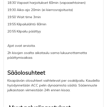
18:30 Vapaat harjoitukset 60min (vapaaehtoinen)
19:30 Aika-ajo 20min (ei kierrosrajoitusta)
19:50 Wait time 3min
19:55 Kilpailulähtö 60min
20:55 Kilpailu päättyy
Ajat ovat arvioita.
2h kisojen osalta aikataulu sama lukuunottamatta
päättymisaikaa.
Sääolosuhteet
Kisapäivän olosuhteet vaihtelevat per osakilpailu. Kaudella
hyödynnetään ACC pelin dynaamista säätä. Sääennuste
julkaistaan viimeistään 24h ennen kisaa.