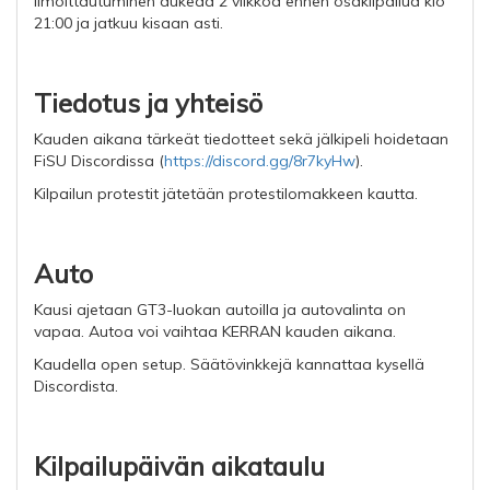
Ilmoittautuminen aukeaa 2 viikkoa ennen osakilpailua klo
21:00 ja jatkuu kisaan asti.
Tiedotus ja yhteisö
Kauden aikana tärkeät tiedotteet sekä jälkipeli hoidetaan
FiSU Discordissa (
https://discord.gg/8r7kyHw
).
Kilpailun protestit jätetään protestilomakkeen kautta.
Auto
Kausi ajetaan GT3-luokan autoilla ja autovalinta on
vapaa. Autoa voi vaihtaa KERRAN kauden aikana.
Kaudella open setup. Säätövinkkejä kannattaa kysellä
Discordista.
Kilpailupäivän aikataulu