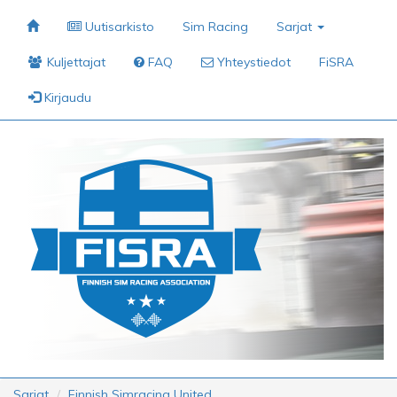
Uutisarkisto
Sim Racing
Sarjat
Kuljettajat
FAQ
Yhteystiedot
FiSRA
Kirjaudu
Sarjat
Finnish Simracing United