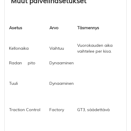
Muut palvelinasetukset
Asetus
Arvo
Täsmennys
Vuorokauden aika
Kellonaika
Vaihtuu
vaihtelee per kisa.
Radan
pito
Dynaaminen
Tuuli
Dynaaminen
Traction Control
Factory
GT3, säädettävä