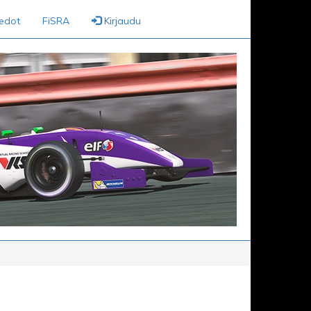
iedot
FiSRA
Kirjaudu