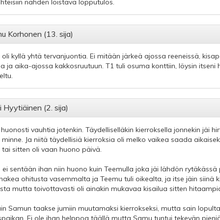
hteisiin nähden loistava lopputulos.
 Korhonen (13. sija)
 oli kyllä yhtä tervanjuontia. Ei mitään järkeä ajossa reeneissä, ki
a ja aika-ajossa kakkosruutuun. T1 tuli osuma konttiin, löysin itseni hie
eltu.
 Hyytiäinen (2. sija)
 huonosti vauhtia jotenkin. Täydelliselläkin kierroksella jonnekin jäi
 minne. Ja niitä täydellisiä kierroksia oli melko vaikea saada aikaise
e tai sitten oli vaan huono päivä.
 ei sentään ihan niin huono kuin Teemulla joka jäi lähdön rytäkässä
 hakea ohitusta vasemmalta ja Teemu tuli oikealta, ja itse jäin siinä 
sta mutta toivottavasti oli ainakin mukavaa kisailua sitten hitaampia
jäin Samun taakse jumiin muutamaksi kierrokseksi, mutta sain lopulta
paikan. Ei ole ihan helppoa täällä mutta Samu tuntui tekevän pieniä vir