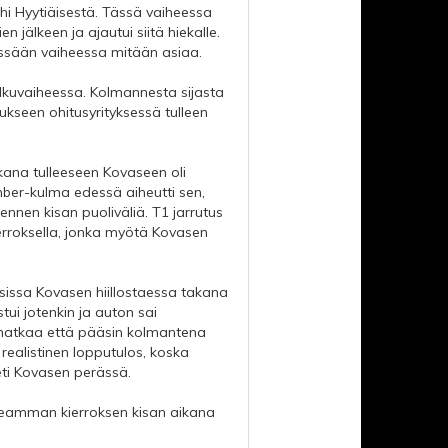
ohi Hyytiäisestä. Tässä vaiheessa
n jälkeen ja ajautui siitä hiekalle.
missään vaiheessa mitään asiaa.
 alkuvaiheessa. Kolmannesta sijasta
aukseen ohitusyrityksessä tulleen
akana tulleeseen Kovaseen oli
mber-kulma edessä aiheutti sen,
nnen kisan puoliväliä. T1 jarrutus
ierroksella, jonka myötä Kovasen
uksissa Kovasen hiillostaessa takana
tui jotenkin ja auton sai
tumatkaa että pääsin kolmantena
i realistinen lopputulos, koska
eti Kovasen perässä.
opeamman kierroksen kisan aikana