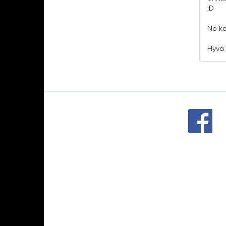
:D
No ka
Hyvä 