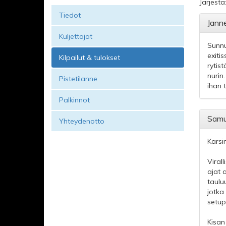
Järjestä
Tiedot
Janne
Kuljettajat
Sunnun
exiti
Kilpailut & tulokset
rytis
nurin.
Pistetilanne
ihan 
Palkinnot
Samu 
Yhteydenotto
Karsi
Viral
ajat 
taulu
jotka
setup
Kisan