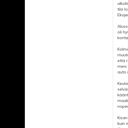
ulkol
tila l
Ekoje
Aluss
oli h
konta
Kolma
muuta
että 
meni 
auto 
Keula
selvä
käänt
maalii
nopeu
Kisan
kuin 