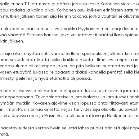
injalle ennen T1 jarrutusta ja pääsin jarrutuksessa Korhosen vierelle 
oppui radalta ja kolina alkoi, Korhonen osui kylkeen erinäisten sattumie
n mutkien jälkeen toinen sija Henrin takana, jonka vauhtiin ei ollut 
a oli vauhtia ihan kohtuullisesti, vaikka Hyytiäinen meni ohi jo kisan
yvää vääntöä Siltasen kanssa, joka valitettavasti päättyi Ilarin spinn
ktin jälkeen.
s sija alkoi näyttää suht varmalta Ilarin spinnauksen jälkeen, kun t
ma sekunti eroa. Mutta tulikin kaikkea muuta... Ilmeisesti reipas ca
rengaskuluma oli reilumpaa ja keulan pito heikkeni huomattavasti jo e
vasen etupyörä lukossa reippaasti pitkäksi kahdella perättäisellä k
ilmestyi peileihin ja hyvä etumatka oli poissa..
n pito oli exiteissä olematon ja etupyörät lukkiutui jatkuvasti jarrut
sti nopeampana. Takapainotteisella jarrubalanssilla jarrutukset onnis
ymään mutkiin. Kovasen ajovirhe kisan lopussa antoi riittävästi e
n. Ilman Pasin omaa virhettä neljäs tai viides sija olis ollu luultavast
sero lopussa mun ja Pasin välillä oli huomattava ja Rahkonen oli h
 haastavuudesta kertoo hyvin se, että lähes puolet gridistä ajoi n
minä.