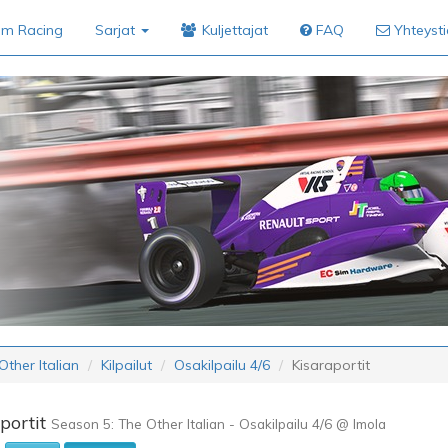
im Racing
Sarjat
Kuljettajat
FAQ
Yhteyst
ther Italian
Kilpailut
Osakilpailu 4/6
Kisaraportit
portit
Season 5: The Other Italian - Osakilpailu 4/6 @ Imola