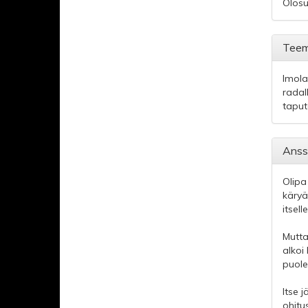
Olosu
Teemu
Imola
radall
taput
Anssi
Olipa
käryä
itsell
Mutta
alkoi
puole
Itse 
ohitus