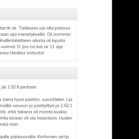
startti ok. Tarkkana sai olla parissa
taan sija menetyksellä. Oli isommin
allintalaitteen alusta oli kipata
G-voimat :D Joo no kai se 11 sija
Onnea Henkka voitosta!
jäi 1:52.6 pintaan.
 (aina hyvä päätös, suosittelen..) ja
mällä session jo päätyttyä ja 1:52.1
sitä, että takana oli monta kuskia
hta kisaan oli siis haastava. Uuden
enää noin.
njalle pääsuoralla. Korhonen siirtyi