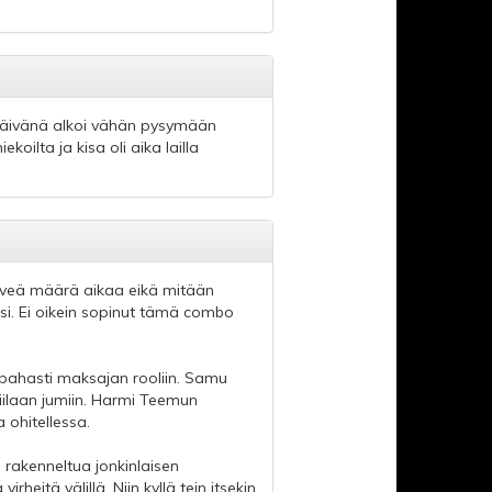
sapäivänä alkoi vähän pysymään
koilta ja kisa oli aika lailla
 hirveä määrä aikaa eikä mitään
ksi. Ei oikein sopinut tämä combo
 pahasti maksajan rooliin. Samu
kiilaan jumiin. Harmi Teemun
 ohitellessa.
 rakenneltua jonkinlaisen
heitä välillä. Niin kyllä tein itsekin