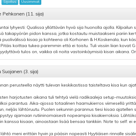
:
Sijoitus
Uusimmat
 Pehkonen (11. sija)
tai lyhyesti: Qualissa yllättävän hyvä sija huonolla ajolla. Kilpailun 
ssä takapyörän pidon kanssa, jotka kostautu muistaakseni pariin ker
tä puolivälissä kisaa ja kohteena oli Korhonen & H.Koskenala, kun käsih
 Pitäis koittaa tukea paremmin että ei toistu. Tuli vissiin liian kovat 
tyydyttävä tulos on, vaikka oli noita vastoinkäymisiä kisan aikana. 
Suojanen (3. sija)
nnan perusteella näytti tulevan keskikastissa taisteltava kisa kun ajat 
listen harjotusten aikana tuli tehtyä vielä radikaaleja setup-muutoksia
alkoi parantua. Aika-ajossa totaalinen haamukierros viimesellä yrittä
un, neljäs lähtöruutu. Puolen sekunnin parannus tiesi kisaa ajatellen 
 pystyy ajamaan rutiininomaisesti nopeampia kisakierroksia. Lähtöko
in kanssa kisaan, ainoastaan lisää bensaa tankkiin. Note to self: ei 
 lähtö meni erittäin hyvin ja pääsin nopeasti Hyytiäisen rinnalle sisäli