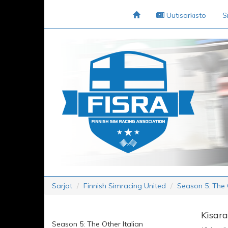
Uutisarkisto
S
Sarjat
Finnish Simracing United
Season 5: The O
Kisara
Season 5: The Other Italian